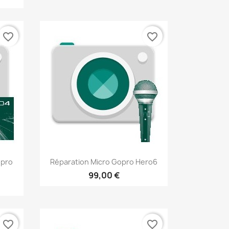
favorite_border
favorite_border
Aperçu rapide

opro
Réparation Micro Gopro Hero6
99,00 €
favorite_border
favorite_border