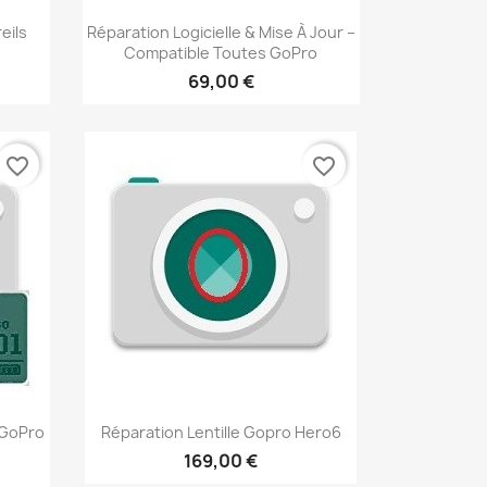
Aperçu rapide

eils
Réparation Logicielle & Mise À Jour –
Compatible Toutes GoPro
69,00 €
favorite_border
favorite_border
Aperçu rapide

 GoPro
Réparation Lentille Gopro Hero6
169,00 €