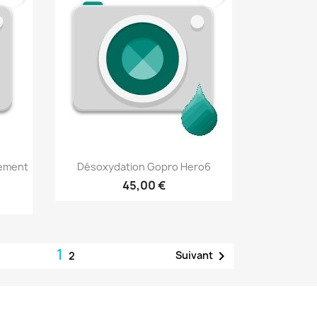
Aperçu rapide

rement
Désoxydation Gopro Hero6
45,00 €
1

Suivant
2