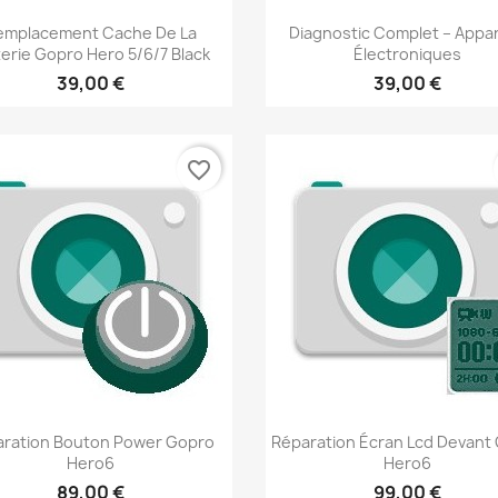
Aperçu rapide
Aperçu rapide


emplacement Cache De La
Diagnostic Complet – Appar
terie Gopro Hero 5/6/7 Black
Électroniques
39,00 €
39,00 €
favorite_border
Aperçu rapide
Aperçu rapide


aration Bouton Power Gopro
Réparation Écran Lcd Devant
Hero6
Hero6
89,00 €
99,00 €