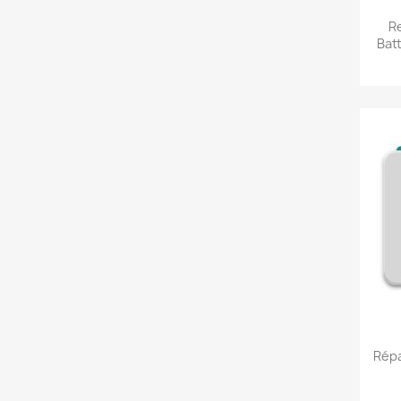
R
Bat
Rép