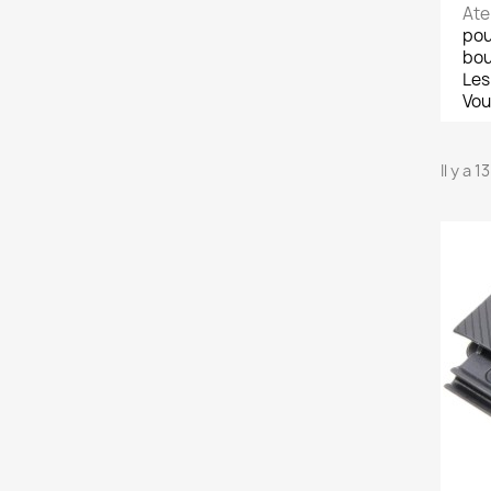
Ate
pou
bou
Les
Vou
Il y a 