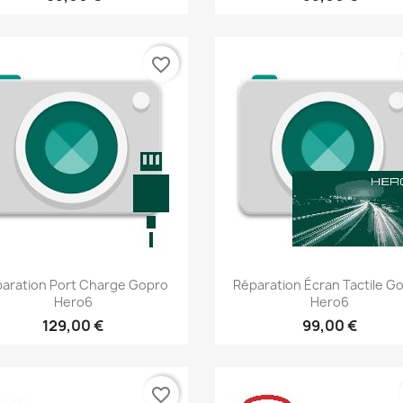
favorite_border
Aperçu rapide
Aperçu rapide


aration Port Charge Gopro
Réparation Écran Tactile G
Hero6
Hero6
129,00 €
99,00 €
favorite_border