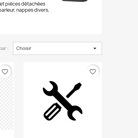
 et pièces détachées
parleur, nappes divers,

par :
Choisir
favorite_border
favorite_border