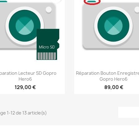
Aperçu rapide
Aperçu rapide


paration Lecteur SD Gopro
Réparation Bouton Enregist
Hero6
Gopro Hero6
129,00 €
89,00 €
ge 1-12 de 13 article(s)