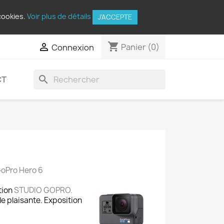
cookies.
Voir plus de détails
J'ACCEPTE
shopping_cart

Panier
(0)
Connexion
search
CT
GoPro Hero 6
tion
STUDIO GOPRO.
e plaisante. Exposition