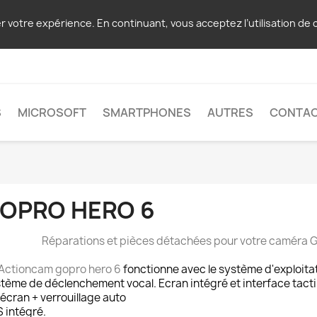
er votre expérience. En continuant, vous acceptez l’utilisation de 
S
MICROSOFT
SMARTPHONES
AUTRES
CONTA
OPRO HERO 6
Réparations et pièces détachées pour votre caméra 
Actioncam gopro hero 6
fonctionne avec le système d'exploita
tème de déclenchement vocal. Ecran intégré et interface tactil
 écran + verrouillage auto
 intégré.