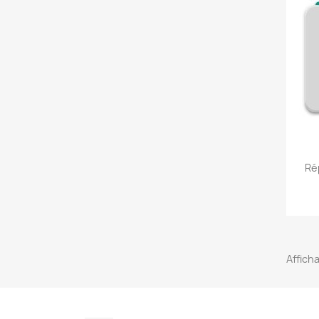
Ré
Afficha