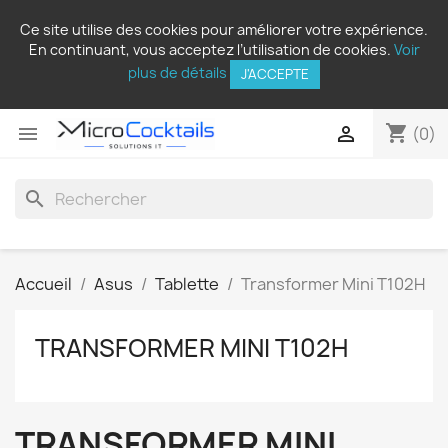
Ce site utilise des cookies pour améliorer votre expérience.
En continuant, vous acceptez l’utilisation de cookies.
Voir
plus de détails
J'ACCEPTE
shopping_cart


(0)
search
Accueil
Asus
Tablette
Transformer Mini T102H
TRANSFORMER MINI T102H
TRANSFORMER MINI