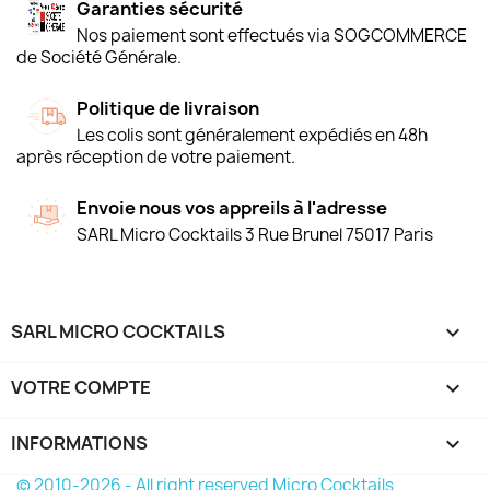
Garanties sécurité
Nos paiement sont effectués via SOGCOMMERCE
de Société Générale.
Politique de livraison
Les colis sont généralement expédiés en 48h
après réception de votre paiement.
Envoie nous vos appreils à l'adresse
SARL Micro Cocktails 3 Rue Brunel 75017 Paris
SARL MICRO COCKTAILS

VOTRE COMPTE

INFORMATIONS
keyboard_arrow_down
© 2010-2026 - All right reserved Micro Cocktails