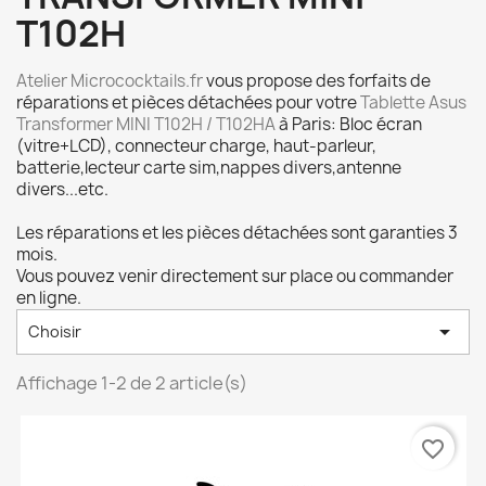
T102H
Atelier Micrococktails.fr
vous propose des forfaits de
réparations et pièces détachées pour votre
Tablette Asus
Transformer MINI T102H / T102HA
à Paris: Bloc écran
(vitre+LCD), connecteur charge, haut-parleur,
batterie,lecteur carte sim,nappes divers,antenne
divers...etc.
Les réparations et les pièces détachées sont garanties 3
mois.
Vous pouvez venir directement sur place ou commander
en ligne.

Choisir
Affichage 1-2 de 2 article(s)
favorite_border