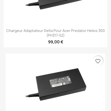
Chargeur Adaptateur Delta Pour Acer Predator Helios 300
(PH317-52)
99,00 €
favorite_border