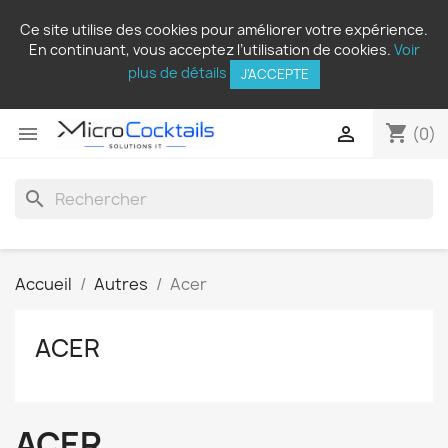
Ce site utilise des cookies pour améliorer votre expérience.
En continuant, vous acceptez l’utilisation de cookies.
Voir
plus de détails
J'ACCEPTE
shopping_cart


(0)
search
Accueil
Autres
Acer
ACER
ACER