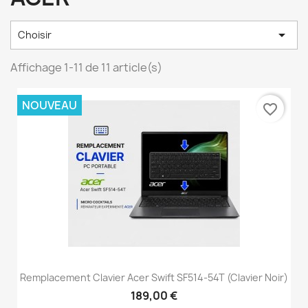

Choisir
Affichage 1-11 de 11 article(s)
NOUVEAU
favorite_border
Remplacement Clavier Acer Swift SF514-54T (clavier Noir)
189,00 €