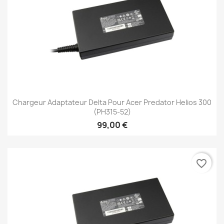
Chargeur Adaptateur Delta Pour Acer Predator Helios 300
(PH315-52)
99,00 €
favorite_border