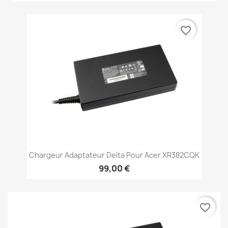
favorite_border
Chargeur Adaptateur Delta Pour Acer XR382CQK
99,00 €
favorite_border