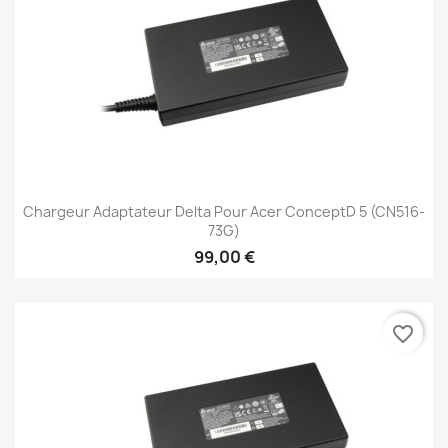
Chargeur Adaptateur Delta Pour Acer ConceptD 5 (CN516-
73G)
99,00 €
favorite_border