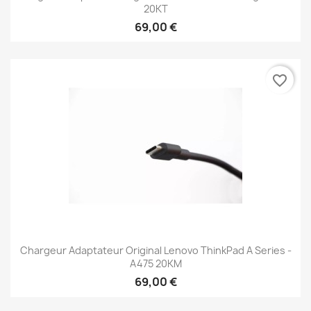
20KT
69,00 €
favorite_border
Chargeur Adaptateur Original Lenovo ThinkPad A Series -
A475 20KM
69,00 €