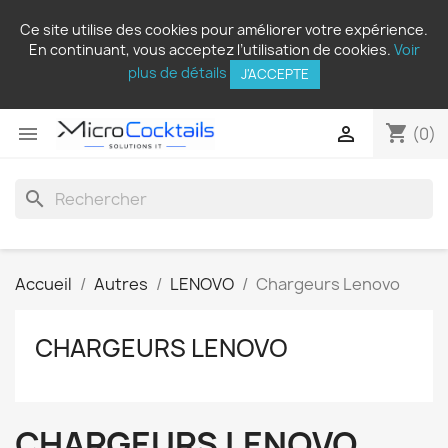
Ce site utilise des cookies pour améliorer votre expérience.
En continuant, vous acceptez l’utilisation de cookies.
Voir
plus de détails
J'ACCEPTE
shopping_cart


(0)
search
Accueil
Autres
LENOVO
Chargeurs Lenovo
CHARGEURS LENOVO
CHARGEURS LENOVO