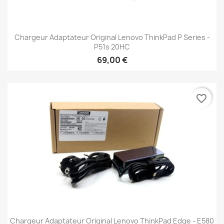
Chargeur Adaptateur Original Lenovo ThinkPad P Series -
P51s 20HC
69,00 €
favorite_border
Chargeur Adaptateur Original Lenovo ThinkPad Edge - E580