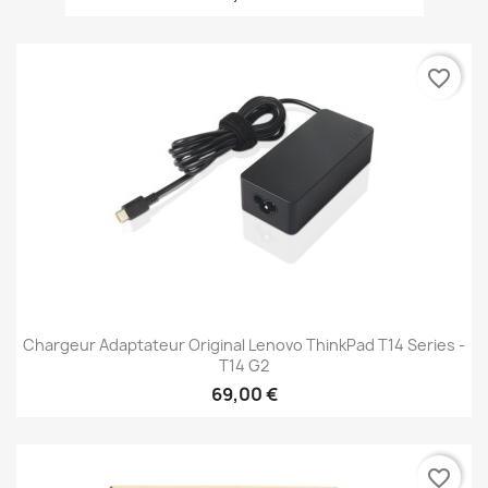
favorite_border
Chargeur Adaptateur Original Lenovo ThinkPad T14 Series -
T14 G2
69,00 €
favorite_border