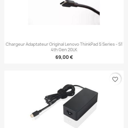
Chargeur Adaptateur Original Lenovo ThinkPad S Series - S1
4th Gen 20LK
69,00 €
favorite_border