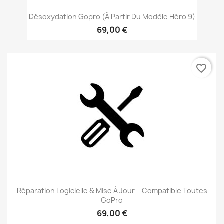
Désoxydation Gopro (à Partir Du Modèle Héro 9)
69,00 €
favorite_border
Réparation Logicielle & Mise À Jour – Compatible Toutes
GoPro
69,00 €