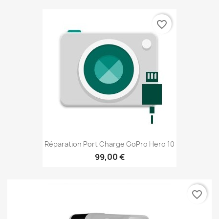
favorite_border
Réparation Port Charge GoPro Hero 10
99,00 €
favorite_border