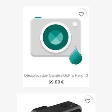
favorite_border
Désoxydation Caméra GoPro Hero 10
69,00 €
favorite_border