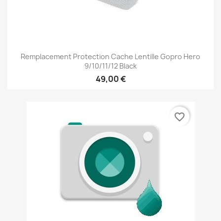
Remplacement Protection Cache Lentille Gopro Hero
9/10/11/12 Black
49,00 €
favorite_border