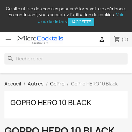
Ce site utilise des cookies pour améliorer votre expérience.
En continuant, vous acceptez l’utilisation de cookies.
Voir
plus de détails
J'ACCEPTE
shopping_cart


(0)
search
Accueil
Autres
GoPro
GoPro HERO 10 Black
GOPRO HERO 10 BLACK
GOPRO HERO 10 BLACK