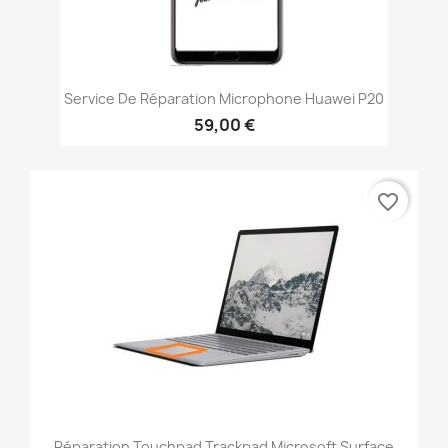
Service De Réparation Microphone Huawei P20
59,00 €
favorite_border
Réparation Touchpad Trackpad Microsoft Surface