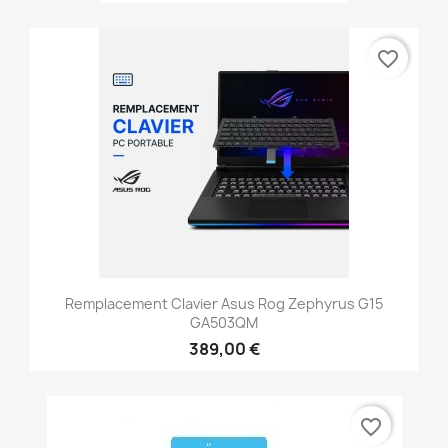
favorite_border
Remplacement Clavier Asus Rog Zephyrus G15
GA503QM
389,00 €
favorite_border