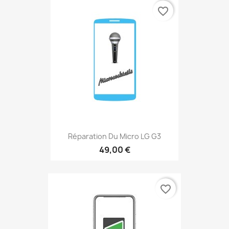
favorite_border
Réparation Du Micro LG G3
49,00 €
favorite_border