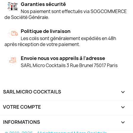
Garanties sécurité
Nos paiement sont effectués via SOGCOMMERCE
de Société Générale.
Politique de livraison
Les colis sont généralement expédiés en 48h
après réception de votre paiement.
Envoie nous vos appreils à l'adresse
SARL Micro Cocktails 3 Rue Brunel 75017 Paris
SARL MICRO COCKTAILS

VOTRE COMPTE

INFORMATIONS
keyboard_arrow_down