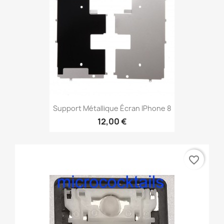
Support Métallique Écran IPhone 8
12,00 €
favorite_border