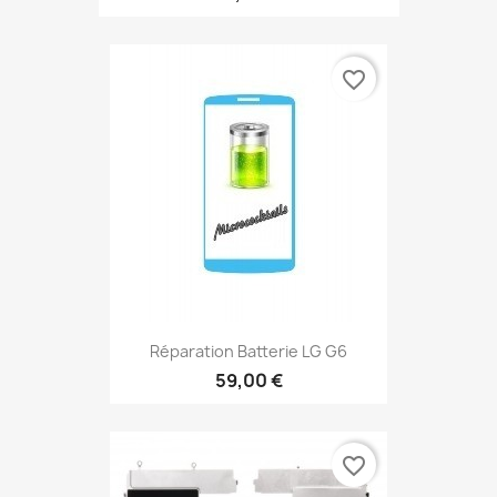
favorite_border
Réparation Batterie LG G6
59,00 €
favorite_border