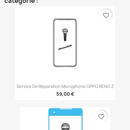
catégorie :
favorite_border
Service De Réparation Microphone OPPO RENO Z
59,00 €
favorite_border