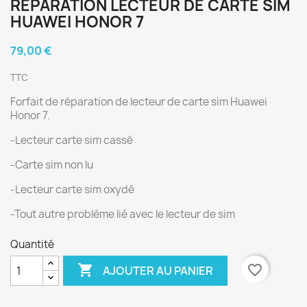
RÉPARATION LECTEUR DE CARTE SIM
HUAWEI HONOR 7
79,00 €
TTC
Forfait de réparation de lecteur de carte sim Huawei
Honor 7.
-Lecteur carte sim cassé
-Carte sim non lu
-Lecteur carte sim oxydé
-Tout autre problème lié avec le lecteur de sim
Quantité

favorite_border
AJOUTER AU PANIER