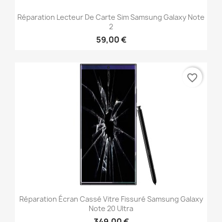
Réparation Lecteur De Carte Sim Samsung Galaxy Note
2
59,00 €
favorite_border
Réparation Écran Cassé Vitre Fissuré Samsung Galaxy
Note 20 Ultra
349,00 €