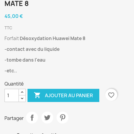
MATE 8
45,00 €
TTC
Forfait
Désoxydation Huawei Mate 8
-contact avec du liquide
-tombe dans l'eau
-etc..
Quantité

favorite_border
AJOUTER AU PANIER
Partager