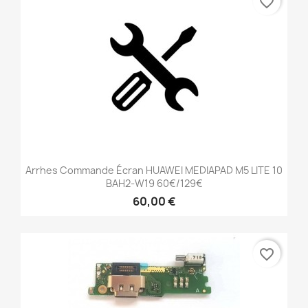
favorite_border
Arrhes Commande Écran HUAWEI MEDIAPAD M5 LITE 10
BAH2-W19 60€/129€
60,00 €
favorite_border