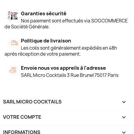
Garanties sécurité
Nos paiement sont effectués via SOGCOMMERCE
de Société Générale.
Politique de livraison
Les colis sont généralement expédiés en 48h
après réception de votre paiement.
Envoie nous vos appreils à l'adresse
SARL Micro Cocktails 3 Rue Brunel 75017 Paris
SARL MICRO COCKTAILS

VOTRE COMPTE

INFORMATIONS
keyboard_arrow_down