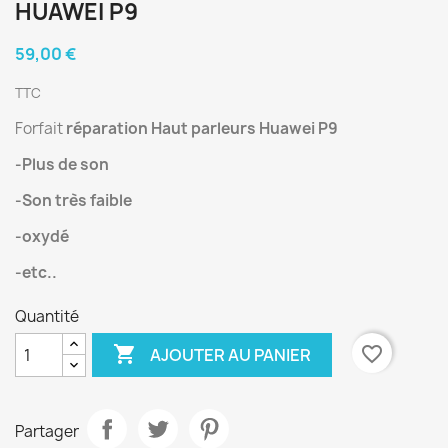
HUAWEI P9
59,00 €
TTC
Forfait
réparation Haut parleurs Huawei P9
-Plus de son
-Son très faible
-oxydé
-etc..
Quantité

favorite_border
AJOUTER AU PANIER
Partager