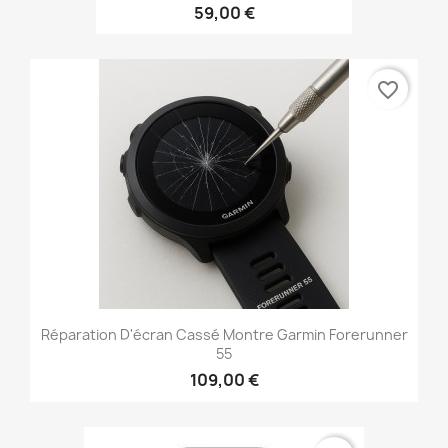
59,00 €
favorite_border
Réparation D'écran Cassé Montre Garmin Forerunner
55
109,00 €