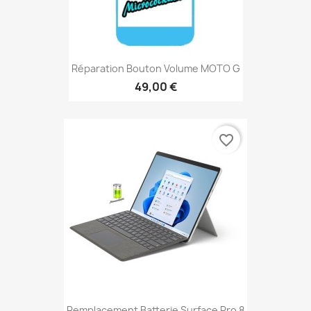
Réparation Bouton Volume MOTO G
49,00 €
favorite_border
Remplacement Batterie Surface Pro 8