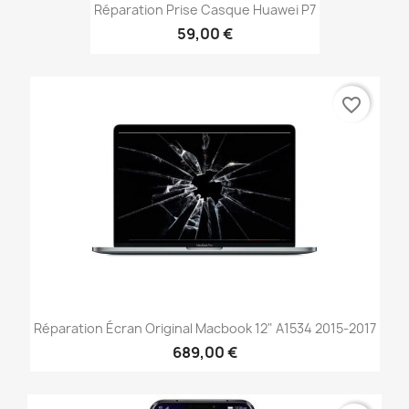
Réparation Prise Casque Huawei P7
59,00 €
favorite_border
Réparation Écran Original Macbook 12" A1534 2015-2017
689,00 €