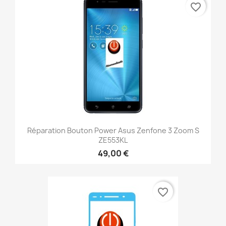
favorite_border
Réparation Bouton Power Asus Zenfone 3 Zoom S
ZE553KL
49,00 €
favorite_border