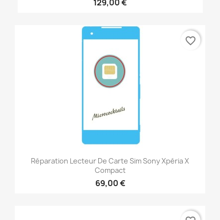
129,00 €
favorite_border
Réparation Lecteur De Carte Sim Sony Xpéria X
Compact
69,00 €