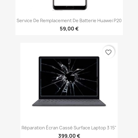
Service De Remplacement De Batterie Huawei P20
59,00 €
favorite_border
Réparation Écran Cassé Surface Laptop 3 15"
399,00 €