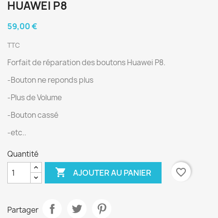
HUAWEI P8
59,00 €
TTC
Forfait de réparation des boutons Huawei P8.
-Bouton ne reponds plus
-Plus de Volume
-Bouton cassé
-etc..
Quantité

favorite_border
AJOUTER AU PANIER
Partager