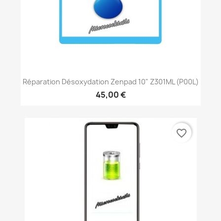
Réparation Désoxydation Zenpad 10" Z301ML (P00L)
45,00 €
favorite_border