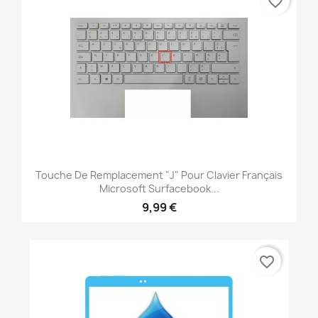
favorite_border
Touche De Remplacement "J" Pour Clavier Français
Microsoft Surfacebook...
9,99 €
favorite_border