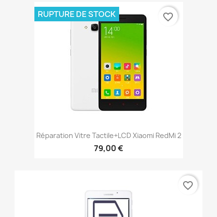
RUPTURE DE STOCK
favorite_border
Réparation Vitre Tactile+LCD Xiaomi RedMi 2
79,00 €
favorite_border