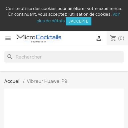
Ce site utilise des cookies pour améliorer votre expérience.
En continuant, vous acceptez l’utilisation de cookies.
Voir
plus de détails
J'ACCEPTE
shopping_cart


(0)
search
Accueil
Vibreur Huawei P9