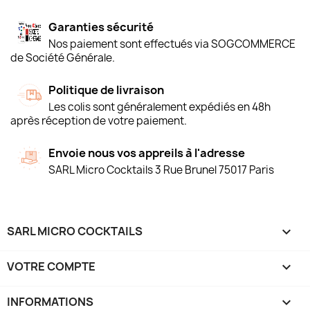
Garanties sécurité
Nos paiement sont effectués via SOGCOMMERCE
de Société Générale.
Politique de livraison
Les colis sont généralement expédiés en 48h
après réception de votre paiement.
Envoie nous vos appreils à l'adresse
SARL Micro Cocktails 3 Rue Brunel 75017 Paris
SARL MICRO COCKTAILS

VOTRE COMPTE

INFORMATIONS
keyboard_arrow_down