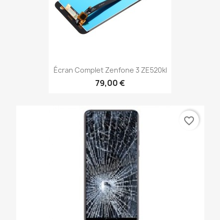
Écran Complet Zenfone 3 ZE520kl
79,00 €
favorite_border