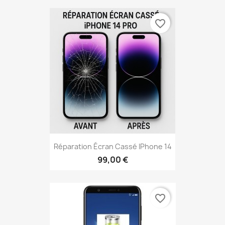
favorite_border
Réparation Écran Cassé IPhone 14
99,00 €
favorite_border