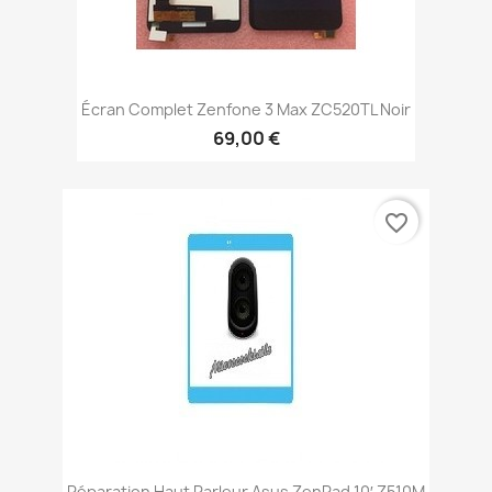
Écran Complet Zenfone 3 Max ZC520TL Noir
69,00 €
favorite_border
Réparation Haut Parleur Asus ZenPad 10′ Z510M