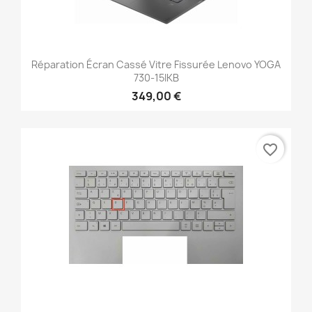
Réparation Écran Cassé Vitre Fissurée Lenovo YOGA
730-15IKB
349,00 €
favorite_border