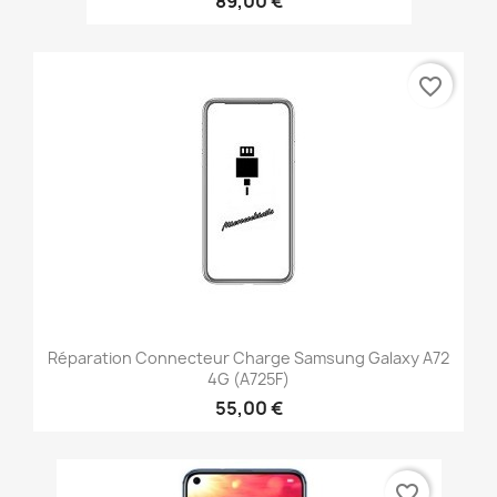
89,00 €
favorite_border
Réparation Connecteur Charge Samsung Galaxy A72
4G (A725F)
55,00 €
favorite_border