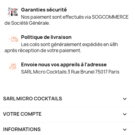
Garanties sécurité
Nos paiement sont effectués via SOGCOMMERCE
de Société Générale.
Politique de livraison
Les colis sont généralement expédiés en 48h
après réception de votre paiement.
Envoie nous vos appreils à l'adresse
SARL Micro Cocktails 3 Rue Brunel 75017 Paris
SARL MICRO COCKTAILS

VOTRE COMPTE

INFORMATIONS
keyboard_arrow_down