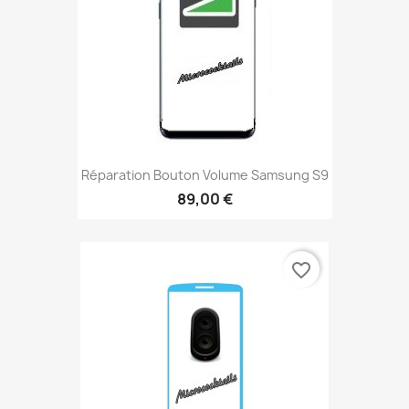
Réparation Bouton Volume Samsung S9
89,00 €
favorite_border