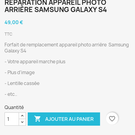
RÉPARATION APPAREIL PHOTO
ARRIÈRE SAMSUNG GALAXY S4
49,00 €
TTC
Forfait de remplacement appareil photo arrière Samsung
Galaxy S4
- Votre appareil marche plus
- Plus d'image
- Lentille cassée
- etc..
Quantité

favorite_border
AJOUTER AU PANIER