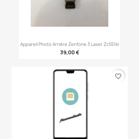
Appareil Photo Arrière Zenfone 3 Laser Zc551kl
39,00 €
favorite_border