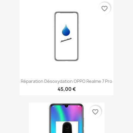
favorite_border
Réparation Désoxydation OPPO Realme 7 Pro
45,00 €
favorite_border