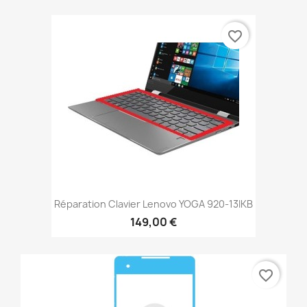
favorite_border
Réparation Clavier Lenovo YOGA 920-13IKB
149,00 €
favorite_border