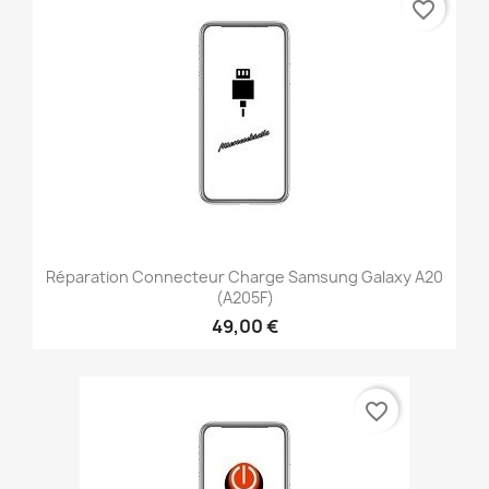
favorite_border
Réparation Connecteur Charge Samsung Galaxy A20
(A205F)
49,00 €
favorite_border