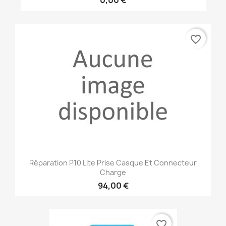
0,00 €
favorite_border
Réparation P10 Lite Prise Casque Et Connecteur
Charge
94,00 €
favorite_border