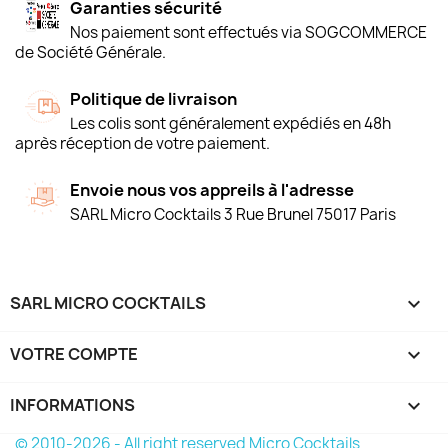
Garanties sécurité
Nos paiement sont effectués via SOGCOMMERCE
de Société Générale.
Politique de livraison
Les colis sont généralement expédiés en 48h
après réception de votre paiement.
Envoie nous vos appreils à l'adresse
SARL Micro Cocktails 3 Rue Brunel 75017 Paris
SARL MICRO COCKTAILS

VOTRE COMPTE

INFORMATIONS
keyboard_arrow_down
© 2010-2026 - All right reserved Micro Cocktails