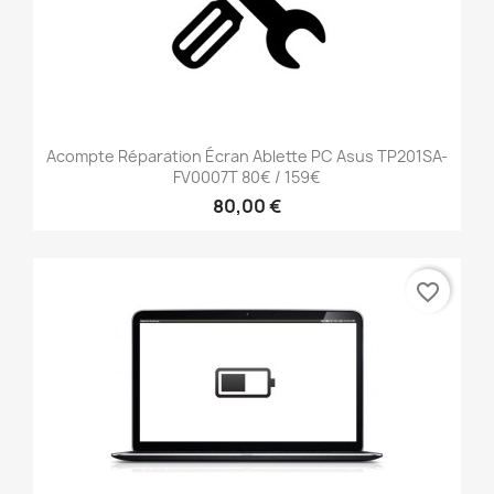
Acompte Réparation Écran Ablette PC Asus TP201SA-
FV0007T 80€ / 159€
80,00 €
favorite_border