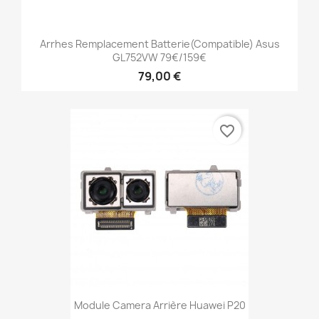
Arrhes Remplacement Batterie(compatible) Asus
GL752VW 79€/159€
79,00 €
favorite_border
Module Camera Arrière Huawei P20