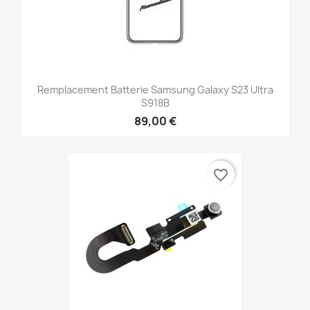
Remplacement Batterie Samsung Galaxy S23 Ultra
S918B
89,00 €
favorite_border