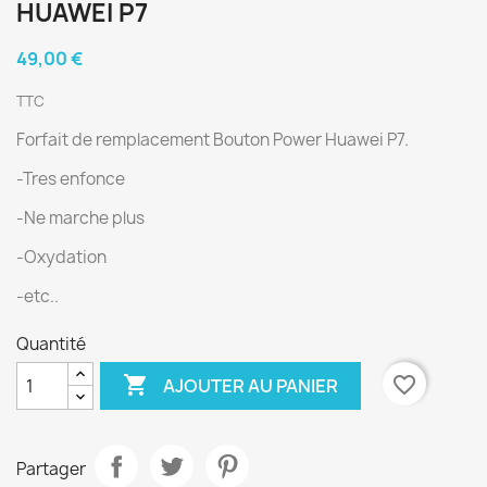
HUAWEI P7
49,00 €
TTC
Forfait de remplacement Bouton Power Huawei P7.
-Tres enfonce
-Ne marche plus
-Oxydation
-etc..
Quantité

favorite_border
AJOUTER AU PANIER
Partager