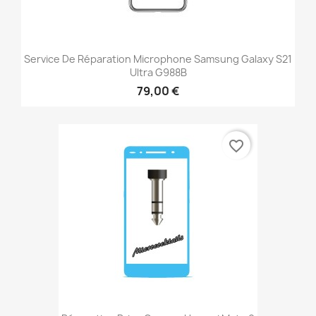
Service De Réparation Microphone Samsung Galaxy S21
Ultra G988B
79,00 €
favorite_border