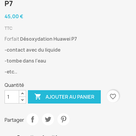
P7
45,00 €
TTC
Forfait
Désoxydation Huawei P7
-contact avec du liquide
-tombe dans l'eau
-etc..
Quantité

favorite_border
AJOUTER AU PANIER
Partager