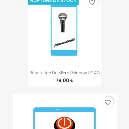
RUPTURE DE STOCK
favorite_border
Réparation Du Micro Rainbow UP 4G
79,00 €
favorite_border