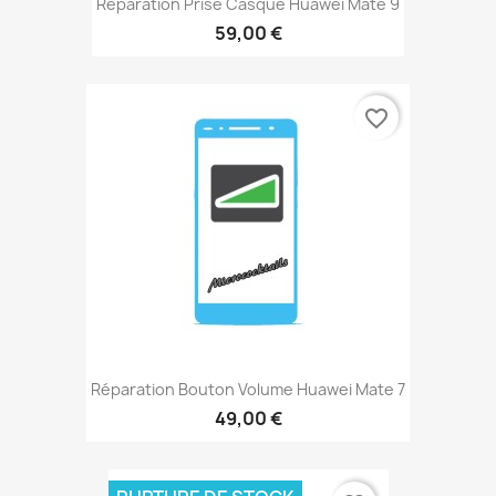
Réparation Prise Casque Huawei Mate 9
59,00 €
favorite_border
Réparation Bouton Volume Huawei Mate 7
49,00 €