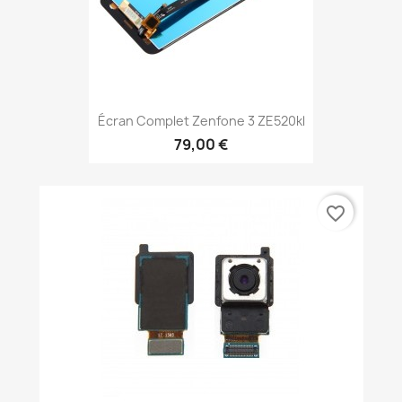
Écran Complet Zenfone 3 ZE520kl
79,00 €
favorite_border