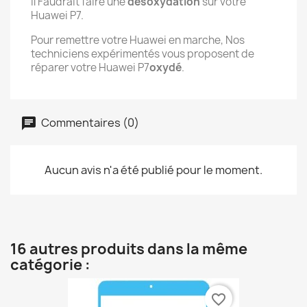
Il Faudrait faire une
désoxydation
sur votre
Huawei P7.
Pour remettre votre Huawei en marche, Nos
techniciens expérimentés vous proposent de
réparer votre Huawei P7
oxydé
.
Commentaires (0)
Aucun avis n'a été publié pour le moment.
16 autres produits dans la même
catégorie :
favorite_border