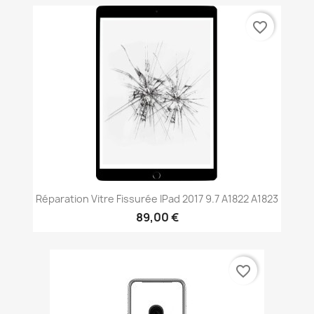
favorite_border
Réparation Vitre Fissurée IPad 2017 9.7 A1822 A1823
89,00 €
favorite_border