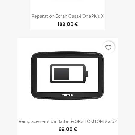
Réparation Écran Cassé OnePlus X
189,00 €
favorite_border
Remplacement De Batterie GPS TOMTOM Via 62
69,00 €