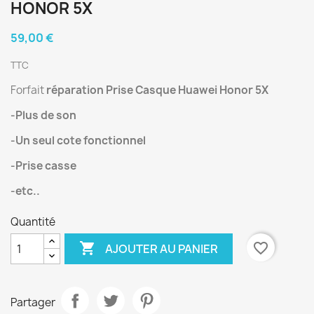
HONOR 5X
59,00 €
TTC
Forfait
réparation Prise Casque Huawei Honor 5X
-Plus de son
-Un seul cote fonctionnel
-Prise casse
-etc..
Quantité

favorite_border
AJOUTER AU PANIER
Partager