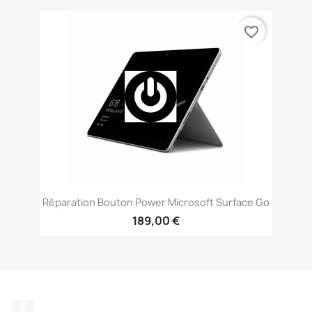
favorite_border
Réparation Bouton Power Microsoft Surface Go
189,00 €
Facebook