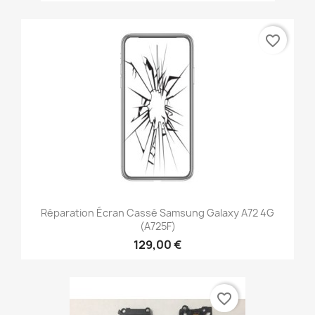
favorite_border
Réparation Écran Cassé Samsung Galaxy A72 4G
(A725F)
129,00 €
favorite_border