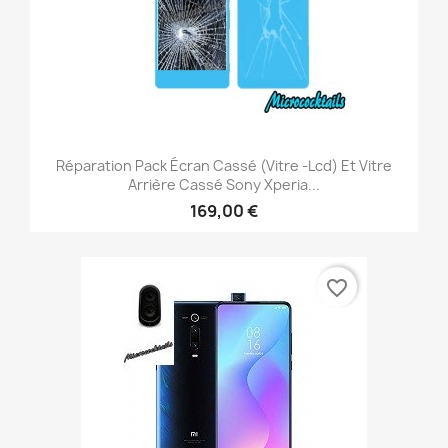
Réparation Pack Écran Cassé (vitre -lcd) Et Vitre
Arrière Cassé Sony Xperia...
169,00 €
favorite_border