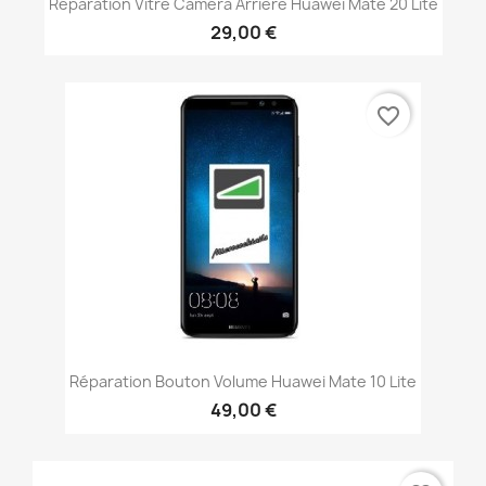
Réparation Vitre Caméra Arrière Huawei Mate 20 Lite
29,00 €
favorite_border
Réparation Bouton Volume Huawei Mate 10 Lite
49,00 €