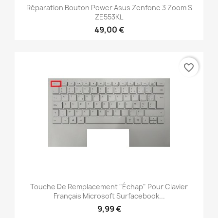
Réparation Bouton Power Asus Zenfone 3 Zoom S
ZE553KL
49,00 €
favorite_border
Touche De Remplacement "échap" Pour Clavier
Français Microsoft Surfacebook...
9,99 €