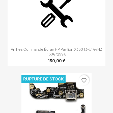
Arrhes Commande Écran HP Pavilion X360 13-U144NZ
150€/299€
150,00 €
RUPTURE DE STOCK
favorite_border