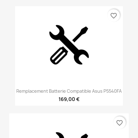
favorite_border
Remplacement Batterie Compatible Asus P5540FA
169,00 €
favorite_border