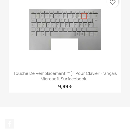
favorite_border
Touche De Remplacement "° )" Pour Clavier Français
Microsoft Surfacebook...
9,99 €
Facebook