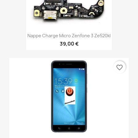
Nappe Charge Micro Zenfone 3 Ze520kl
39,00 €
favorite_border