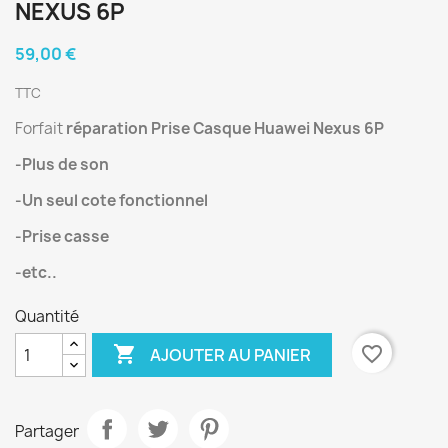
NEXUS 6P
59,00 €
TTC
Forfait
réparation Prise Casque Huawei Nexus 6P
-Plus de son
-Un seul cote fonctionnel
-Prise casse
-etc..
Quantité

favorite_border
AJOUTER AU PANIER
Partager