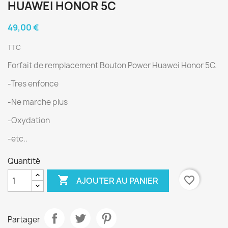
HUAWEI HONOR 5C
49,00 €
TTC
Forfait de remplacement Bouton Power Huawei Honor 5C.
-Tres enfonce
-Ne marche plus
-Oxydation
-etc..
Quantité

favorite_border
AJOUTER AU PANIER
Partager