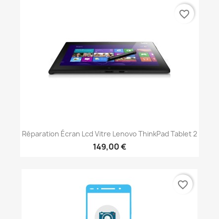
favorite_border
Réparation Écran Lcd Vitre Lenovo ThinkPad Tablet 2
149,00 €
favorite_border