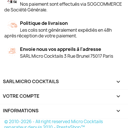
Nos paiement sont effectués via SOGCOMMERCE
de Société Générale.
Politique de livraison
Les colis sont généralement expédiés en 48h
après réception de votre paiement.
Envoie nous vos appreils à l'adresse
SARL Micro Cocktails 3 Rue Brunel 75017 Paris
SARL MICRO COCKTAILS

VOTRE COMPTE

INFORMATIONS
keyboard_arrow_down
© 2010-2026 - All right reserved Micro Cocktails
reparateur depuis 2010 - PrestaShop™