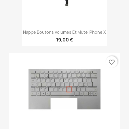
Nappe Boutons Volumes Et Mute IPhone X
19,00 €
favorite_border