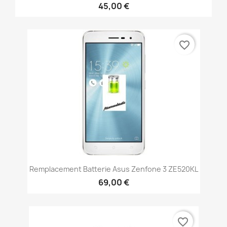
45,00 €
favorite_border
Remplacement Batterie Asus Zenfone 3 ZE520KL
69,00 €
favorite_border