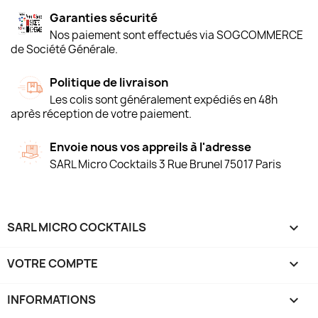
Garanties sécurité
Nos paiement sont effectués via SOGCOMMERCE
de Société Générale.
Politique de livraison
Les colis sont généralement expédiés en 48h
après réception de votre paiement.
Envoie nous vos appreils à l'adresse
SARL Micro Cocktails 3 Rue Brunel 75017 Paris
SARL MICRO COCKTAILS

VOTRE COMPTE

INFORMATIONS
keyboard_arrow_down