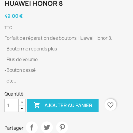
HUAWEI HONOR 8
49,00 €
TTC
Forfait de réparation des boutons Huawei Honor 8.
-Bouton ne reponds plus
-Plus de Volume
-Bouton cassé
-etc..
Quantité

favorite_border
AJOUTER AU PANIER
Partager