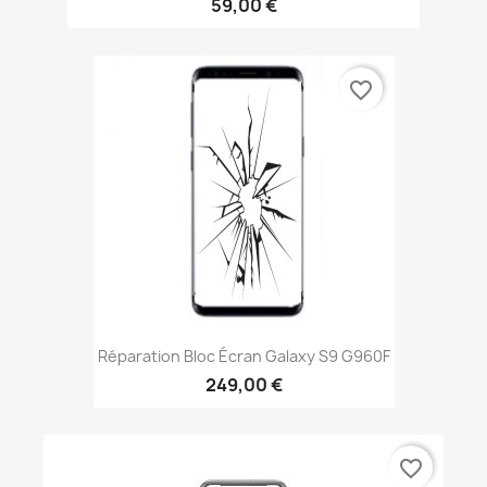
59,00 €
favorite_border
Réparation Bloc Écran Galaxy S9 G960F
249,00 €
favorite_border