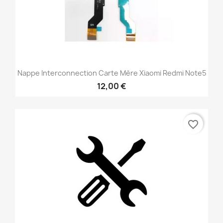
Nappe Interconnection Carte Mère Xiaomi Redmi Note5
12,00 €
favorite_border