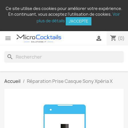
Ce site utilise des cookies pour améliorer votre expérience.
En continuant, vous acceptez l’utilisation de cookies.
Voir
plus de détails
J'ACCEPTE
shopping_cart


(0)
search
Accueil
Réparation Prise Casque Sony Xpéria X