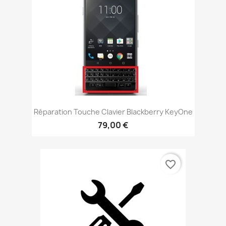
Réparation Touche Clavier Blackberry KeyOne
79,00 €
favorite_border