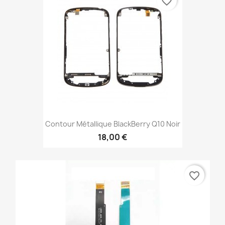
favorite_border
Contour Métallique BlackBerry Q10 Noir
18,00 €
favorite_border