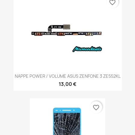
favorite_border
NAPPE POWER / VOLUME ASUS ZENFONE 3 ZE552KL
13,00 €
favorite_border