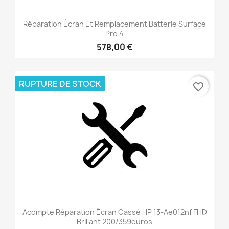
Réparation Écran Et Remplacement Batterie Surface
Pro 4
578,00 €
RUPTURE DE STOCK
favorite_border
Acompte Réparation Écran Cassé HP 13-Ae012nf FHD
Brillant 200/359euros