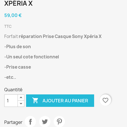
XPÉRIA X
59,00 €
TTC
Forfait
réparation Prise Casque Sony Xpéria X
-Plus de son
-Un seul cote fonctionnel
-Prise casse
-etc..
Quantité

favorite_border
AJOUTER AU PANIER
Partager