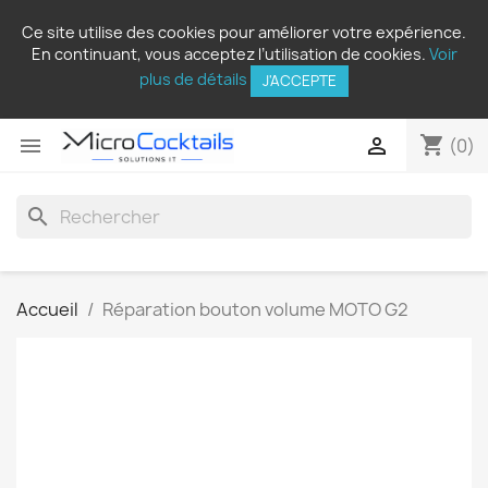
Ce site utilise des cookies pour améliorer votre expérience.
En continuant, vous acceptez l’utilisation de cookies.
Voir
plus de détails
J'ACCEPTE
shopping_cart


(0)
search
Accueil
Réparation bouton volume MOTO G2