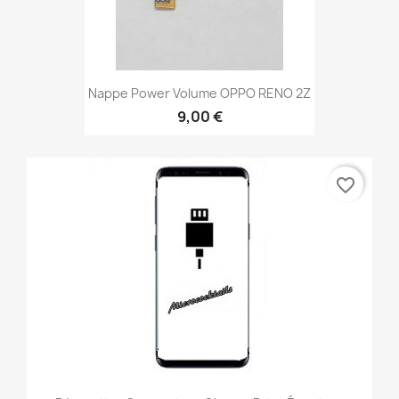
Nappe Power Volume OPPO RENO 2Z
9,00 €
favorite_border