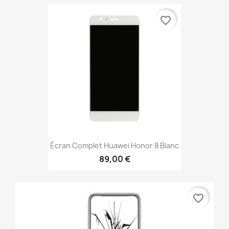
favorite_border
Écran Complet Huawei Honor 8 Blanc
89,00 €
favorite_border