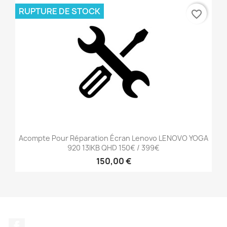
RUPTURE DE STOCK
favorite_border
Acompte Pour Réparation Écran Lenovo LENOVO YOGA
920 13IKB QHD 150€ / 399€
150,00 €
Facebook