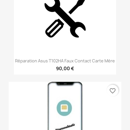
Réparation Asus T102HA Faux Contact Carte Mère
90,00 €
favorite_border