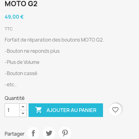
MOTO G2
49,00 €
TTC
Forfait de réparation des boutons MOTO G2.
-Bouton ne reponds plus
-Plus de Volume
-Bouton cassé
-etc..
Quantité

favorite_border
AJOUTER AU PANIER
Partager