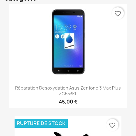
favorite_border
Réparation Desoxydation Asus Zenfone 3 Max Plus
ZC553KL
45,00 €
RUPTURE DE STOCK
favorite_border