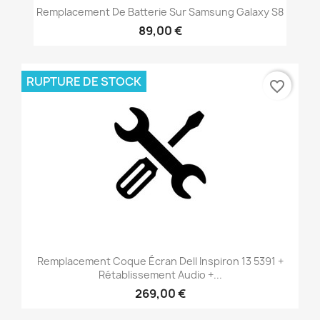
Remplacement De Batterie Sur Samsung Galaxy S8
89,00 €
RUPTURE DE STOCK
favorite_border
Remplacement Coque Écran Dell Inspiron 13 5391 +
Rétablissement Audio +...
269,00 €