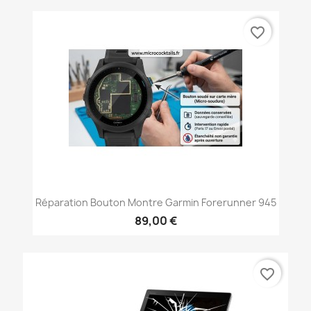
favorite_border
Réparation Bouton Montre Garmin Forerunner 945
89,00 €
favorite_border