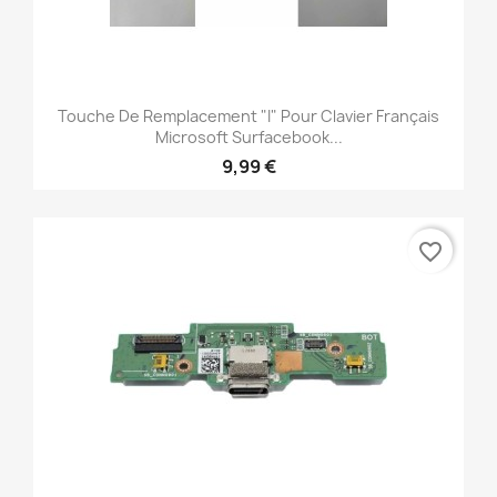
Touche De Remplacement "I" Pour Clavier Français
Microsoft Surfacebook...
9,99 €
favorite_border