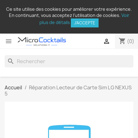
Ce site utilise des cookies pour améliorer votre expérience.
En continuant, vous acceptez l’utilisation de cookies.
Voir
plus de détails
J'ACCEPTE
shopping_cart


(0)
search
Accueil
Réparation Lecteur de Carte Sim LG NEXUS
5