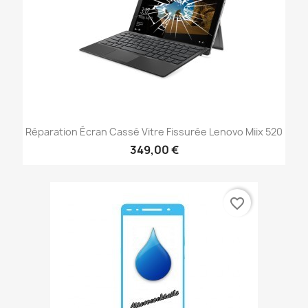
Réparation Écran Cassé Vitre Fissurée Lenovo Miix 520
349,00 €
favorite_border