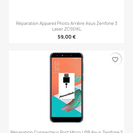
Réparation Appareil Photo Arrière Asus Zenfone 3
Laser ZC551KL
59,00 €
favorite_border
Réparation Connecteur Port Micro USB Asus Zenfone 5