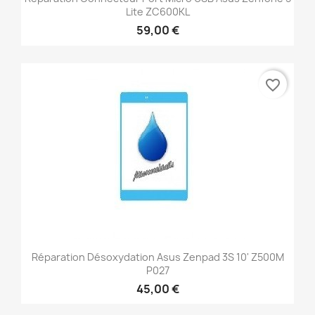
Lite ZC600KL
59,00 €
favorite_border
Réparation Désoxydation Asus Zenpad 3S 10' Z500M
P027
45,00 €