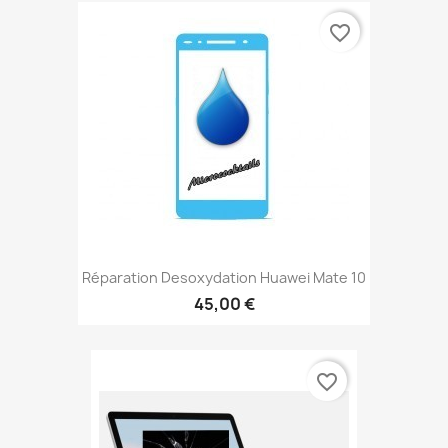
favorite_border
Réparation Desoxydation Huawei Mate 10
45,00 €
favorite_border