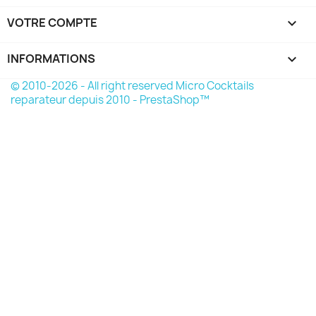
VOTRE COMPTE

INFORMATIONS
keyboard_arrow_down
© 2010-2026 - All right reserved Micro Cocktails
reparateur depuis 2010 - PrestaShop™