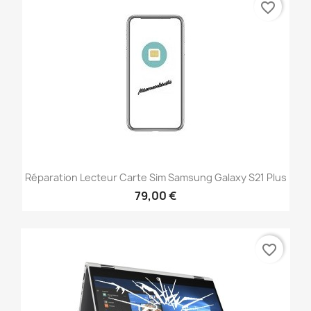
favorite_border
Réparation Lecteur Carte Sim Samsung Galaxy S21 Plus
79,00 €
favorite_border