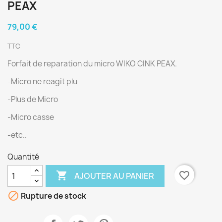
PEAX
79,00 €
TTC
Forfait de reparation du micro WIKO CINK PEAX.
-Micro ne reagit plu
-Plus de Micro
-Micro casse
-etc..
Quantité

favorite_border
AJOUTER AU PANIER

Rupture de stock