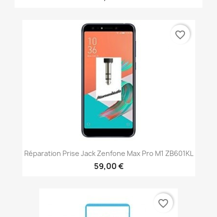
favorite_border
Réparation Prise Jack Zenfone Max Pro M1 ZB601KL
59,00 €
favorite_border