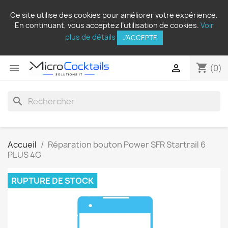
Ce site utilise des cookies pour améliorer votre expérience.
En continuant, vous acceptez l’utilisation de cookies.
Voir
plus de détails
J'ACCEPTE
shopping_cart


(0)
search
Accueil
Réparation bouton Power SFR Startrail 6
PLUS 4G
RUPTURE DE STOCK