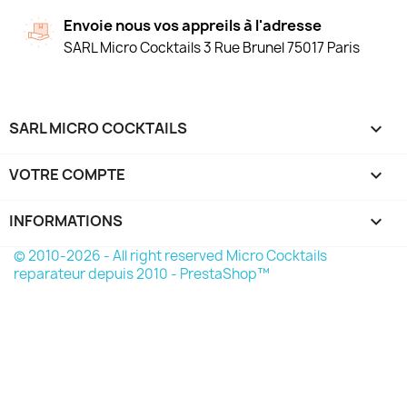
Envoie nous vos appreils à l'adresse
SARL Micro Cocktails 3 Rue Brunel 75017 Paris
SARL MICRO COCKTAILS

VOTRE COMPTE

INFORMATIONS
keyboard_arrow_down
© 2010-2026 - All right reserved Micro Cocktails
reparateur depuis 2010 - PrestaShop™