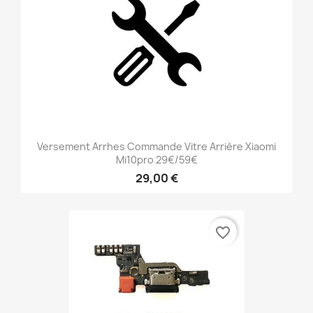
Versement Arrhes Commande Vitre Arrière Xiaomi
Mi10pro 29€/59€
29,00 €
favorite_border