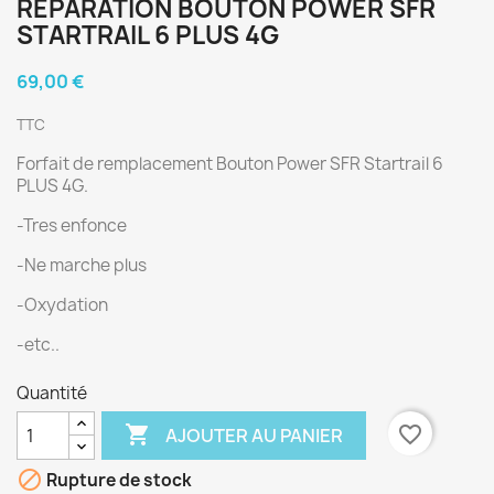
RÉPARATION BOUTON POWER SFR
STARTRAIL 6 PLUS 4G
69,00 €
TTC
Forfait de remplacement Bouton Power SFR Startrail 6
PLUS 4G.
-Tres enfonce
-Ne marche plus
-Oxydation
-etc..
Quantité

favorite_border
AJOUTER AU PANIER

Rupture de stock