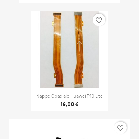
favorite_border
Nappe Coaxiale Huawei P10 Lite
19,00 €
favorite_border