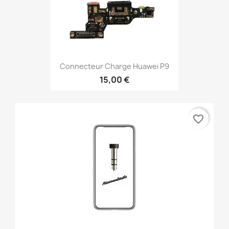
Connecteur Charge Huawei P9
15,00 €
favorite_border