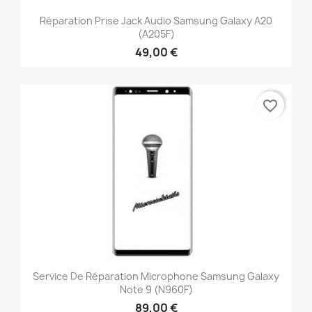
Réparation Prise Jack Audio Samsung Galaxy A20
(A205F)
49,00 €
favorite_border
Service De Réparation Microphone Samsung Galaxy
Note 9 (N960F)
89,00 €