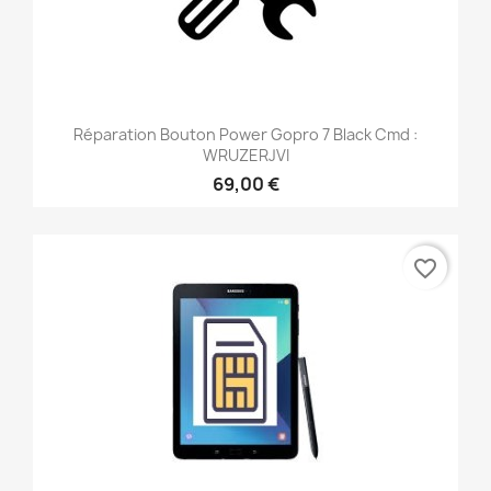
Réparation Bouton Power Gopro 7 Black Cmd :
WRUZERJVI
69,00 €
favorite_border