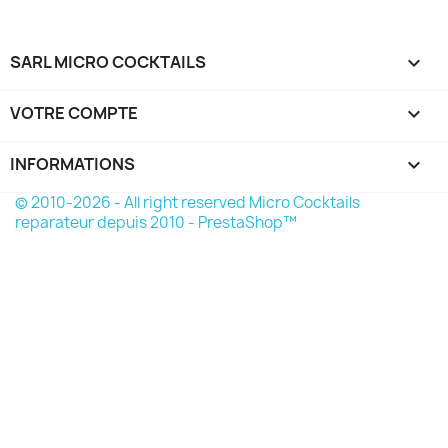
SARL MICRO COCKTAILS

VOTRE COMPTE

INFORMATIONS
keyboard_arrow_down
© 2010-2026 - All right reserved Micro Cocktails
reparateur depuis 2010 - PrestaShop™