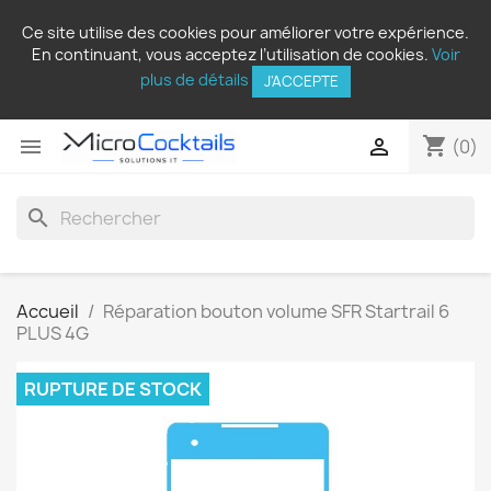
Ce site utilise des cookies pour améliorer votre expérience.
En continuant, vous acceptez l’utilisation de cookies.
Voir
plus de détails
J'ACCEPTE
shopping_cart


(0)
search
Accueil
Réparation bouton volume SFR Startrail 6
PLUS 4G
RUPTURE DE STOCK