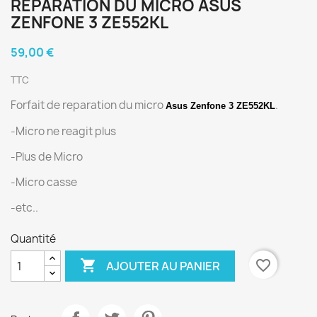
RÉPARATION DU MICRO ASUS
ZENFONE 3 ZE552KL
59,00 €
TTC
Forfait de reparation du micro
.
Asus Zenfone 3 ZE552KL
-Micro ne reagit plus
-Plus de Micro
-Micro casse
-etc..
Quantité

favorite_border
AJOUTER AU PANIER