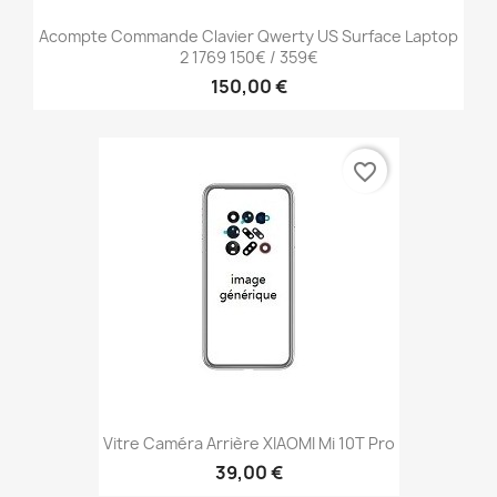
Acompte Commande Clavier Qwerty US Surface Laptop
2 1769 150€ / 359€
150,00 €
favorite_border
Vitre Caméra Arrière XIAOMI Mi 10T Pro
39,00 €