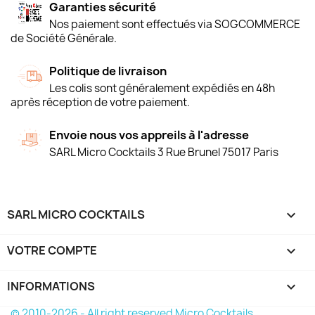
Garanties sécurité
Nos paiement sont effectués via SOGCOMMERCE
de Société Générale.
Politique de livraison
Les colis sont généralement expédiés en 48h
après réception de votre paiement.
Envoie nous vos appreils à l'adresse
SARL Micro Cocktails 3 Rue Brunel 75017 Paris
SARL MICRO COCKTAILS

VOTRE COMPTE

INFORMATIONS
keyboard_arrow_down
© 2010-2026 - All right reserved Micro Cocktails