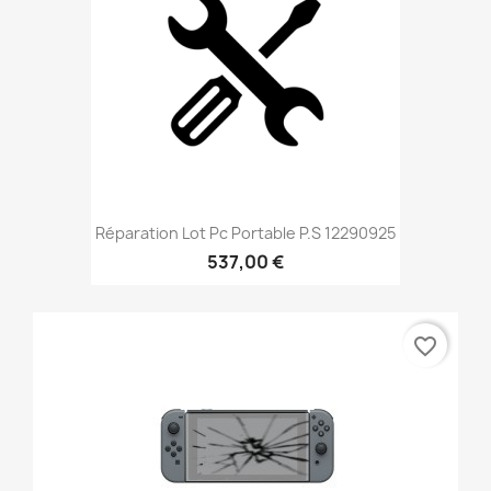
Réparation Lot Pc Portable P.S 12290925
537,00 €
favorite_border