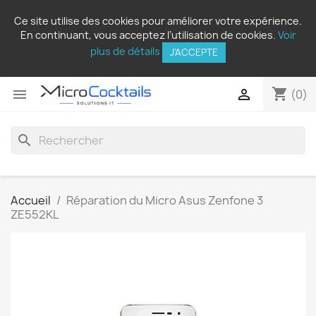
Ce site utilise des cookies pour améliorer votre expérience.
En continuant, vous acceptez l’utilisation de cookies.
Voir
plus de détails
J'ACCEPTE
shopping_cart


(0)
search
Accueil
Réparation du Micro Asus Zenfone 3
ZE552KL