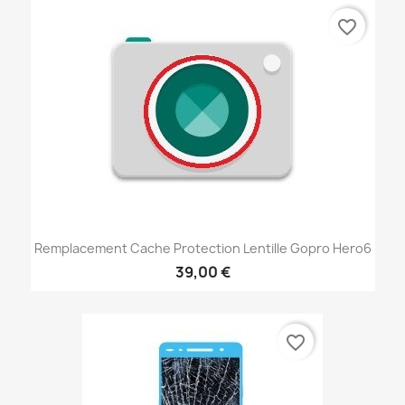
favorite_border
Remplacement Cache Protection Lentille Gopro Hero6
39,00 €
favorite_border