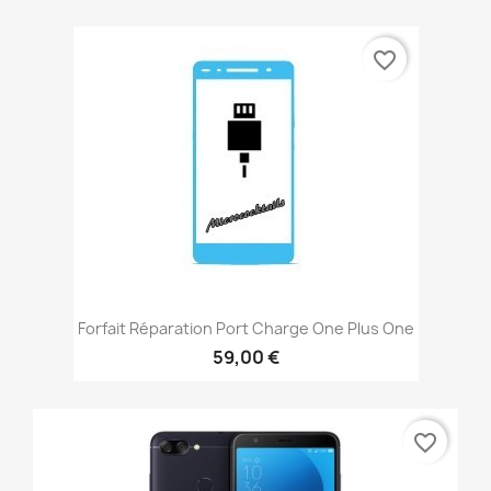
favorite_border
Forfait Réparation Port Charge One Plus One
59,00 €
favorite_border