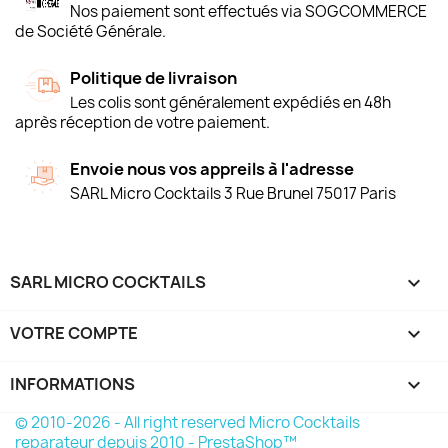
Nos paiement sont effectués via SOGCOMMERCE
de Société Générale.
Politique de livraison
Les colis sont généralement expédiés en 48h
après réception de votre paiement.
Envoie nous vos appreils à l'adresse
SARL Micro Cocktails 3 Rue Brunel 75017 Paris
SARL MICRO COCKTAILS

VOTRE COMPTE

INFORMATIONS
keyboard_arrow_down
© 2010-2026 - All right reserved Micro Cocktails
reparateur depuis 2010 - PrestaShop™