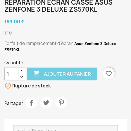
RÉPARATION ÉCRAN CASSÉ ASUS
ZENFONE 3 DELUXE ZS570KL
169,00 €
TTC
Forfait de remplacement d'écran
Asus Zenfone 3 Deluxe
ZS570KL
Quantité

favorite_border
AJOUTER AU PANIER

Rupture de stock
Partager