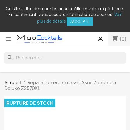
Ce site utilise des cookies pour améliorer votre expérience.
En continuant, vous acceptez l’utilisation de cookies.
Voir
plus de détails
J'ACCEPTE
shopping_cart


(0)
search
Accueil
Réparation écran cassé Asus Zenfone 3
Deluxe ZS570KL
RUPTURE DE STOCK