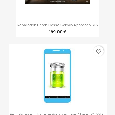
Réparation Écran Cassé Garmin Approach S62
189,00 €
favorite_border
Remplacement Batterie Asus Zenfone 3 Laser ZC551KL