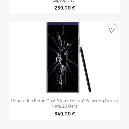
Laptop 3 13"
259,00 €
favorite_border
Réparation Écran Cassé Vitre Fissuré Samsung Galaxy
Note 20 Ultra
349,00 €