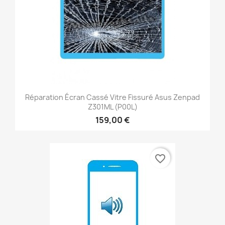
Réparation Écran Cassé Vitre Fissuré Asus Zenpad
Z301ML (P00L)
159,00 €
favorite_border