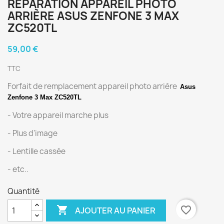
RÉPARATION APPAREIL PHOTO
ARRIÈRE ASUS ZENFONE 3 MAX
ZC520TL
59,00 €
TTC
Forfait de remplacement appareil photo arrière
Asus
Zenfone 3 Max ZC520TL
- Votre appareil marche plus
- Plus d'image
- Lentille cassée
- etc..
Quantité

favorite_border
AJOUTER AU PANIER