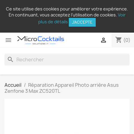
Ce site utilise des cookies pour améliorer votre expérience.
En continuant, vous acceptez l’utilisation de cookies.
Voir
plus de détails
J'ACCEPTE
shopping_cart


(0)
search
Accueil
Réparation Appareil Photo arrière Asus
Zenfone 3 Max ZC520TL