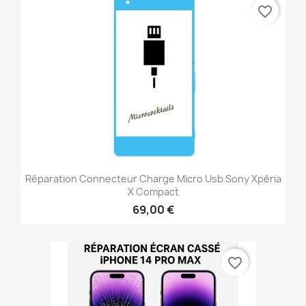
favorite_border
Réparation Connecteur Charge Micro Usb Sony Xpéria
X Compact
69,00 €
favorite_border