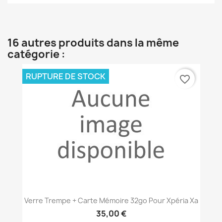
16 autres produits dans la même
catégorie :
RUPTURE DE STOCK
favorite_border
Verre Trempe + Carte Mémoire 32go Pour Xpéria Xa
35,00 €