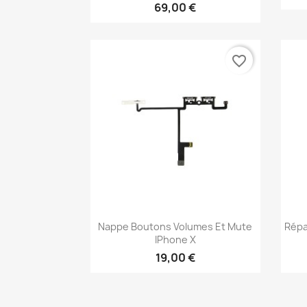
69,00 €
favorite_border
Aperçu rapide

Nappe Boutons Volumes Et Mute
Répa
IPhone X
19,00 €