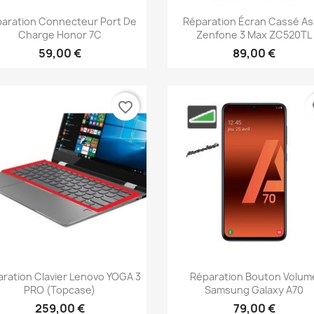
Aperçu rapide
Aperçu rapide


aration Connecteur Port De
Réparation Écran Cassé A
Charge Honor 7C
Zenfone 3 Max ZC520TL
59,00 €
89,00 €
favorite_border
fa
Aperçu rapide
Aperçu rapide


ration Clavier Lenovo YOGA 3
Réparation Bouton Volum
PRO (topcase)
Samsung Galaxy A70
259,00 €
79,00 €