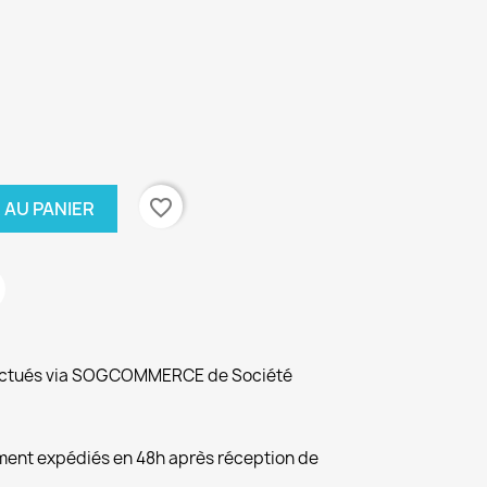
favorite_border
 AU PANIER
fectués via SOGCOMMERCE de Société
ement expédiés en 48h après réception de