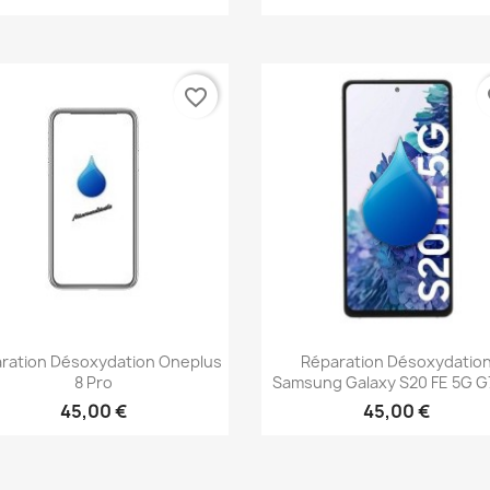
favorite_border
fa
Aperçu rapide
Aperçu rapide


ration Désoxydation Oneplus
Réparation Désoxydatio
8 Pro
Samsung Galaxy S20 FE 5G G
45,00 €
45,00 €