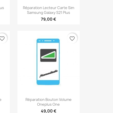
Aperçu rapide

sus
Réparation Lecteur Carte Sim
Samsung Galaxy S21 Plus
79,00 €
vorite_border
favorite_border
Aperçu rapide

e
Réparation Bouton Volume
Oneplus One
49,00 €