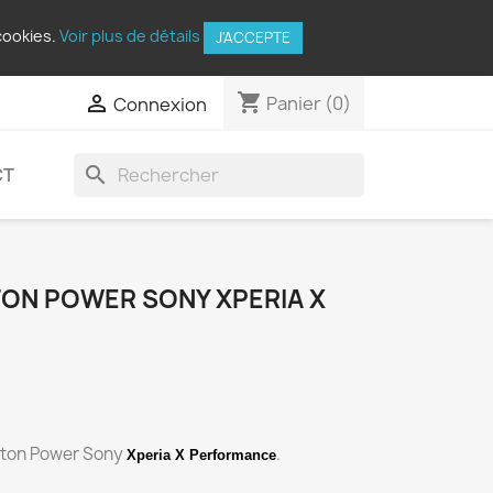
cookies.
Voir plus de détails
J'ACCEPTE
shopping_cart

Panier
(0)
Connexion
search
CT
ON POWER SONY XPERIA X
uton Power Sony
.
Xperia X Performance