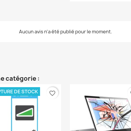
Aucun avis n'a été publié pour le moment.
e catégorie :
TURE DE STOCK
favorite_border
fa