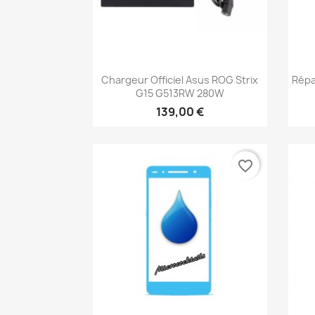
Aperçu rapide

Chargeur Officiel Asus ROG Strix
Répa
G15 G513RW 280W
139,00 €
favorite_border