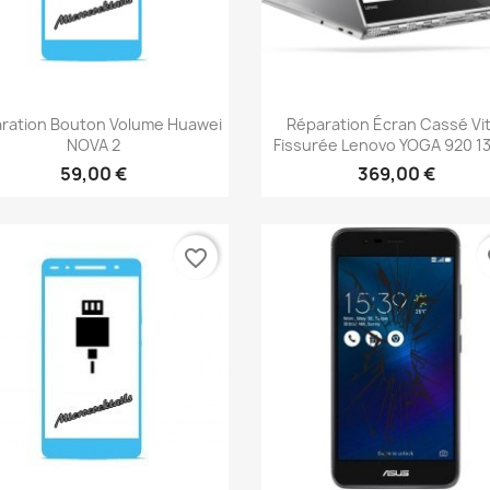
Aperçu rapide
Aperçu rapide


ration Bouton Volume Huawei
Réparation Écran Cassé Vi
NOVA 2
Fissurée Lenovo YOGA 920 13
59,00 €
369,00 €
favorite_border
fa