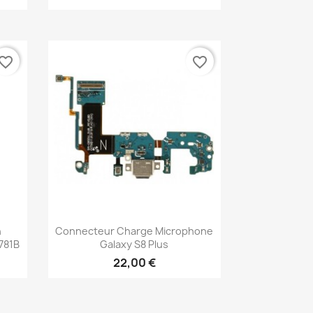
vorite_border
favorite_border
Aperçu rapide

n
Connecteur Charge Microphone
781B
Galaxy S8 Plus
22,00 €