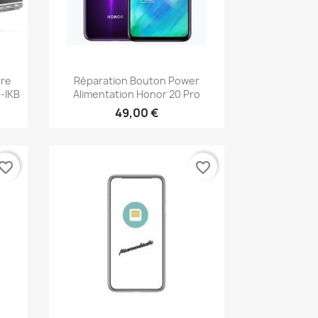
Aperçu rapide

tre
Réparation Bouton Power
-IKB
Alimentation Honor 20 Pro
49,00 €
vorite_border
favorite_border