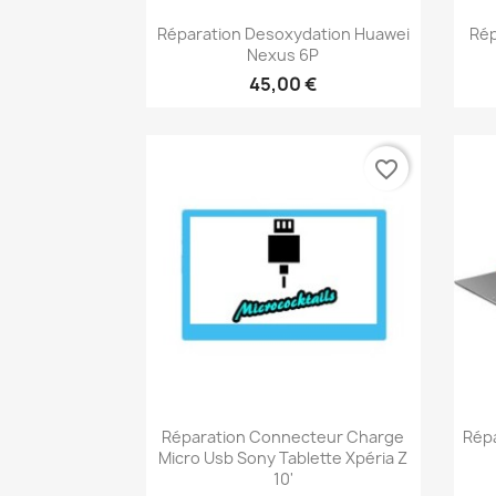
Aperçu rapide

Réparation Desoxydation Huawei
Rép
Nexus 6P
45,00 €
favorite_border
Aperçu rapide

Réparation Connecteur Charge
Répa
Micro Usb Sony Tablette Xpéria Z
10'