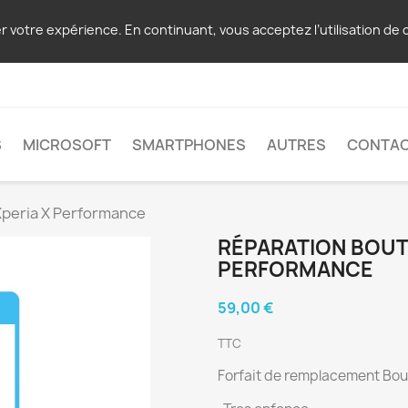
er votre expérience. En continuant, vous acceptez l’utilisation de 
S
MICROSOFT
SMARTPHONES
AUTRES
CONTA
Xperia X Performance
RÉPARATION BOUT
PERFORMANCE
59,00 €
TTC
Forfait de remplacement Bo