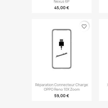
Nexus 6P
45,00 €
favorite_border
Aperçu rapide

Réparation Connecteur Charge
OPPO Reno 10X Zoom
59,00 €