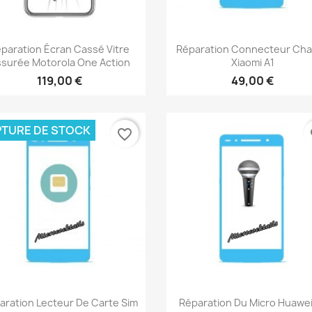
Aperçu rapide
Aperçu rapide


paration Écran Cassé Vitre
Réparation Connecteur Ch
ssurée Motorola One Action
Xiaomi A1
119,00 €
49,00 €
TURE DE STOCK
favorite_border
fa
Aperçu rapide
Aperçu rapide


aration Lecteur De Carte Sim
Réparation Du Micro Huawei