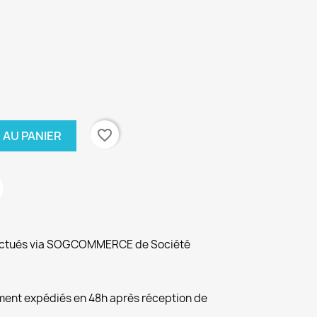
favorite_border
 AU PANIER
fectués via SOGCOMMERCE de Société
ement expédiés en 48h après réception de