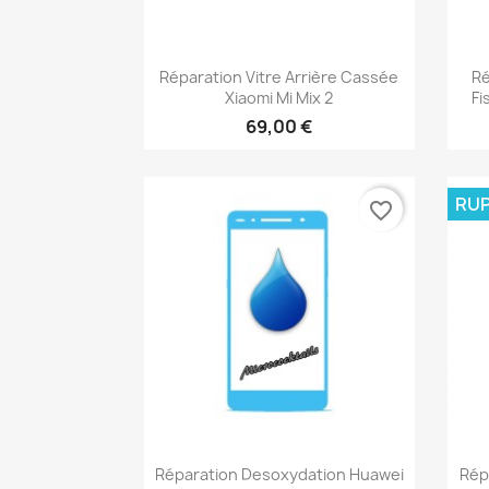
Aperçu rapide

Réparation Vitre Arrière Cassée
Ré
Xiaomi Mi Mix 2
Fi
69,00 €
RUP
favorite_border
Aperçu rapide

Réparation Desoxydation Huawei
Rép