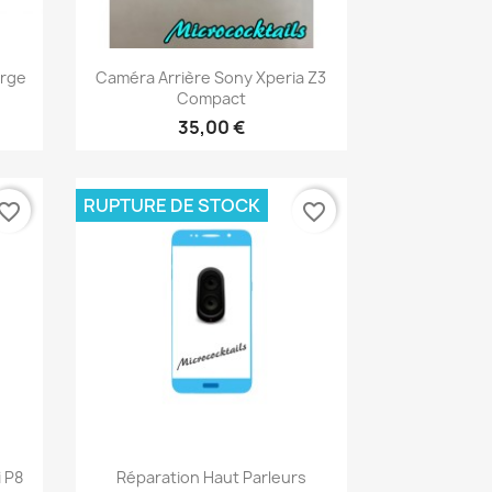
Aperçu rapide

arge
Caméra Arrière Sony Xperia Z3
Compact
35,00 €
RUPTURE DE STOCK
vorite_border
favorite_border
Aperçu rapide

 P8
Réparation Haut Parleurs