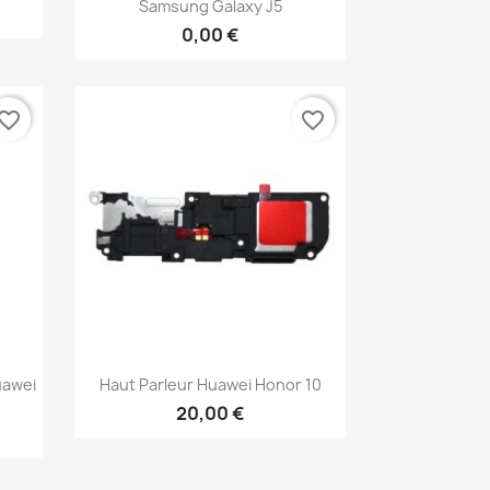
Samsung Galaxy J5
0,00 €
vorite_border
favorite_border
Aperçu rapide

uawei
Haut Parleur Huawei Honor 10
20,00 €