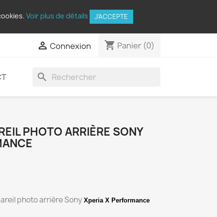
cookies.
Voir plus de détails
J'ACCEPTE
shopping_cart

Panier
(0)
Connexion
search
CT
REIL PHOTO ARRIÈRE SONY
MANCE
areil photo arrière Sony
Xperia X Performance