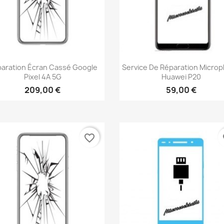
Aperçu rapide
Aperçu rapide


aration Écran Cassé Google
Service De Réparation Micro
Pixel 4A 5G
Huawei P20
209,00 €
59,00 €
favorite_border
fa