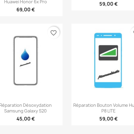
Huawei Honor 6x Pro
59,00 €
69,00 €
favorite_border
fa
Aperçu rapide
Aperçu rapide


Réparation Désoxydation
Réparation Bouton Volume H
Samsung Galaxy S20
P8 LITE
45,00 €
59,00 €