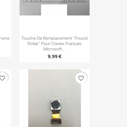
Aperçu rapide

phone
Touche De Remplacement "pound
Dollar" Pour Clavier Français
Microsoft...
9,99 €
vorite_border
favorite_border