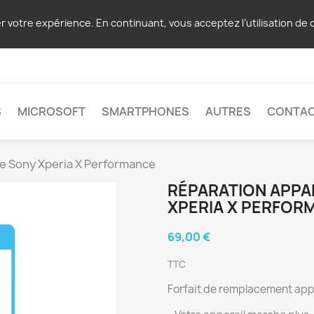
er votre expérience. En continuant, vous acceptez l’utilisation de 
S
MICROSOFT
SMARTPHONES
AUTRES
CONTA
re Sony Xperia X Performance
RÉPARATION APPA
XPERIA X PERFOR
69,00 €
TTC
Forfait de remplacement app