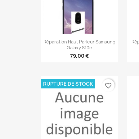
Aperçu rapide

Réparation Haut Parleur Samsung
Rép
Galaxy S10e
79,00 €
RUPTURE DE STOCK
favorite_border