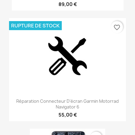
89,00 €
RUPTURE DE STOCK
favorite_border
Réparation Connecteur D'écran Garmin Motorrad
Navigator 6
55,00 €