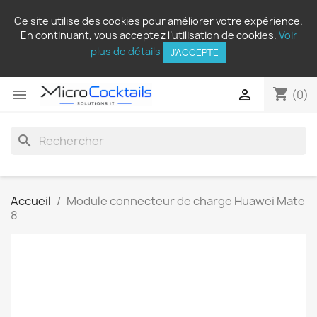
Ce site utilise des cookies pour améliorer votre expérience.
En continuant, vous acceptez l’utilisation de cookies.
Voir
plus de détails
J'ACCEPTE
shopping_cart


(0)
search
Accueil
Module connecteur de charge Huawei Mate
8