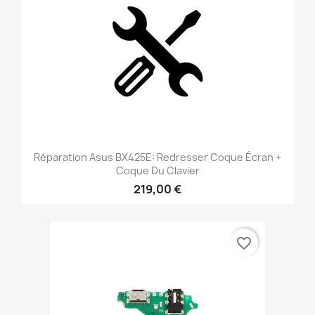
Réparation Asus BX425E: Redresser Coque Écran +
Coque Du Clavier
219,00 €
favorite_border