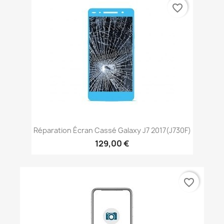
favorite_border
Réparation Écran Cassé Galaxy J7 2017(J730F)
129,00 €
favorite_border