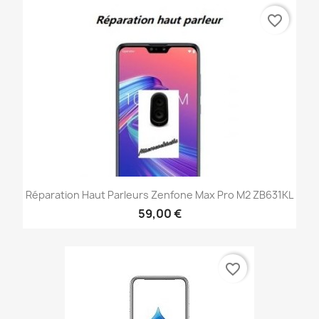
favorite_border
Réparation Haut Parleurs Zenfone Max Pro M2 ZB631KL
59,00 €
favorite_border