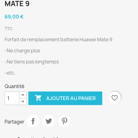
MATE 9
69,00 €
TTC
Forfait de remplacement batterie Huawei Mate 9
-Ne charge plus
-Ne tiens pas longtemps
-etc..
Quantité

favorite_border
AJOUTER AU PANIER
Partager