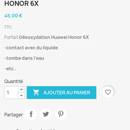
HONOR 6X
45,00 €
TTC
Forfait
Désoxydation Huawei Honor 6X
-contact avec du liquide
-tombe dans l'eau
-etc..
Quantité

favorite_border
AJOUTER AU PANIER
Partager