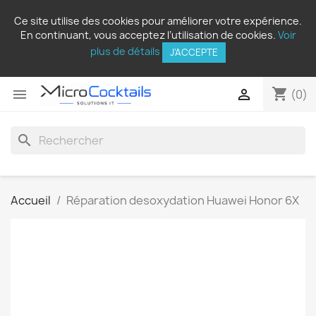
Ce site utilise des cookies pour améliorer votre expérience.
En continuant, vous acceptez l’utilisation de cookies.
Voir
plus de détails
J'ACCEPTE
shopping_cart


(0)
search
Accueil
Réparation desoxydation Huawei Honor 6X