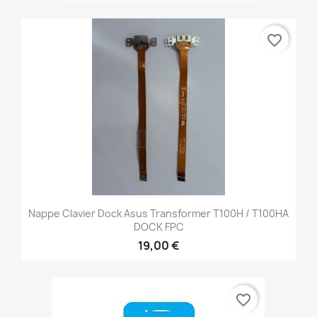
favorite_border
Nappe Clavier Dock Asus Transformer T100H / T100HA
DOCK FPC
19,00 €
favorite_border