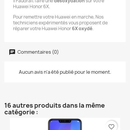
Il Faudrait faire une
désoxydation
sur votre
Huawei Honor 6X.
Pour remettre votre Huawei en marche, Nos
techniciens expérimentés vous proposent de
réparer votre Huawei Honor
6X oxydé
.
Commentaires (0)
Aucun avis n'a été publié pour le moment.
16 autres produits dans la même
catégorie :
favorite_border