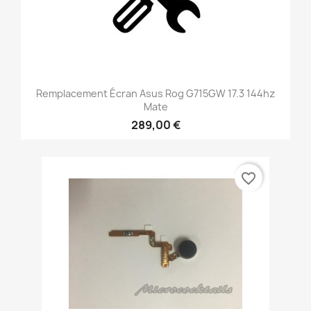
Remplacement Écran Asus Rog G715GW 17.3 144hz
Mate
289,00 €
favorite_border