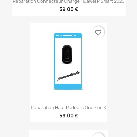
Réparation Connecteur Charge Huawei P Smart 2020
59,00 €
favorite_border
Réparation Haut Parleurs OnePlus X
59,00 €