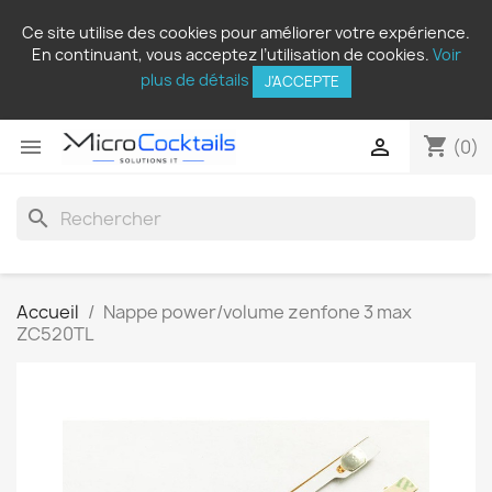
Ce site utilise des cookies pour améliorer votre expérience.
En continuant, vous acceptez l’utilisation de cookies.
Voir
plus de détails
J'ACCEPTE
shopping_cart


(0)
search
Accueil
Nappe power/volume zenfone 3 max
ZC520TL