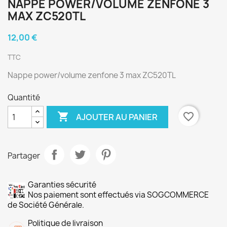
NAPPE POWER/VOLUME ZENFONE 3
MAX ZC520TL
12,00 €
TTC
Nappe power/volume zenfone 3 max ZC520TL
Quantité

favorite_border
AJOUTER AU PANIER
Partager
Garanties sécurité
Nos paiement sont effectués via SOGCOMMERCE
de Société Générale.
Politique de livraison