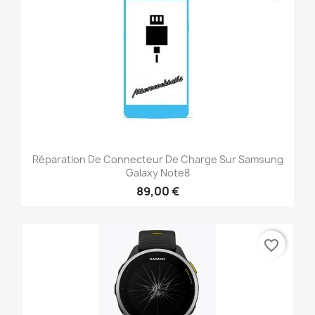
Réparation De Connecteur De Charge Sur Samsung
Galaxy Note8
89,00 €
favorite_border