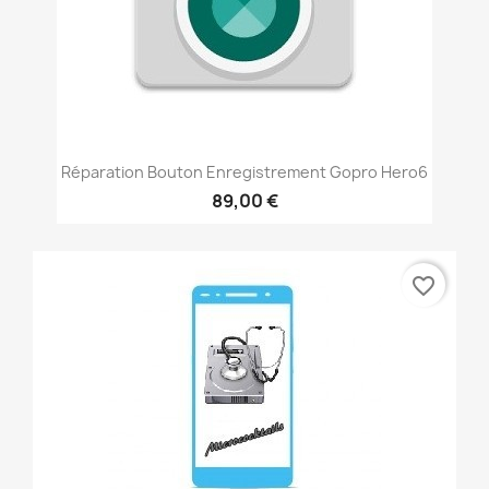
Réparation Bouton Enregistrement Gopro Hero6
89,00 €
favorite_border