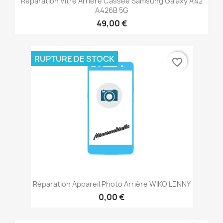
Réparation Vitre Arrière Cassée Samsung Galaxy A42
A426B 5G
49,00 €
RUPTURE DE STOCK
favorite_border
Réparation Appareil Photo Arrière WIKO LENNY
0,00 €