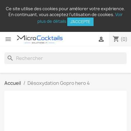
Ce site utilise des cookies pour améliorer votre expérience.
En continuant, vous acceptez l’utilisation de cookies.
Voir
plus de détails
J'ACCEPTE
shopping_cart


(0)
search
Accueil
Désoxydation Gopro hero 4