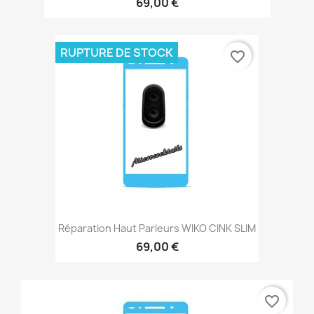
69,00 €
RUPTURE DE STOCK
favorite_border
Réparation Haut Parleurs WIKO CINK SLIM
69,00 €
favorite_border