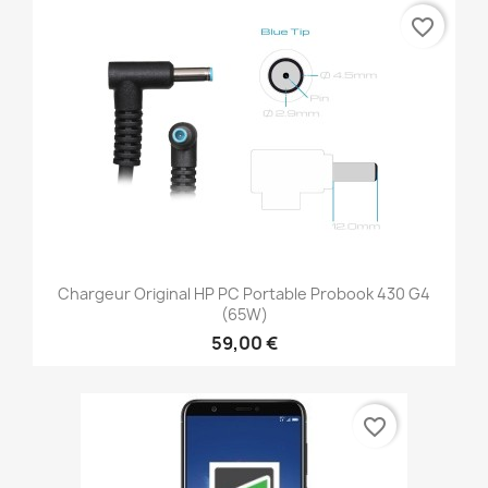
favorite_border
Chargeur Original HP PC Portable Probook 430 G4
(65W)
59,00 €
favorite_border