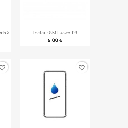
Aperçu rapide

ria X
Lecteur SIM Huawei P8
5,00 €
vorite_border
favorite_border