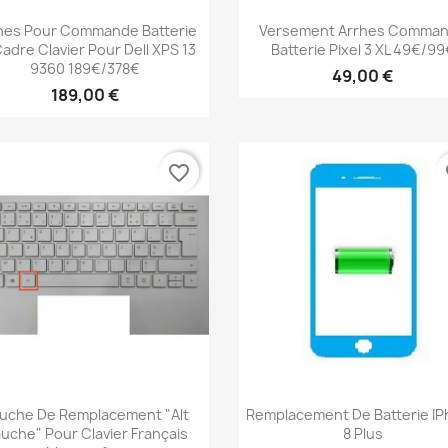
Aperçu rapide
Aperçu rapide


hes Pour Commande Batterie
Versement Arrhes Comma
Cadre Clavier Pour Dell XPS 13
Batterie Pixel 3 XL 49€/99
9360 189€/378€
49,00 €
189,00 €
favorite_border
fa
Aperçu rapide
Aperçu rapide


uche De Remplacement "alt
Remplacement De Batterie I
uche" Pour Clavier Français
8 Plus