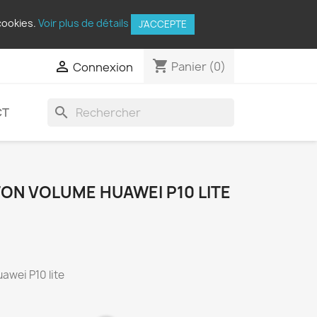
cookies.
Voir plus de détails
J'ACCEPTE
shopping_cart

Panier
(0)
Connexion
search
CT
ON VOLUME HUAWEI P10 LITE
awei P10 lite