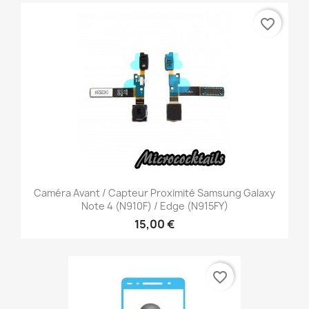
favorite_border
Caméra Avant / Capteur Proximité Samsung Galaxy
Note 4 (N910F) / Edge (N915FY)
15,00 €
favorite_border