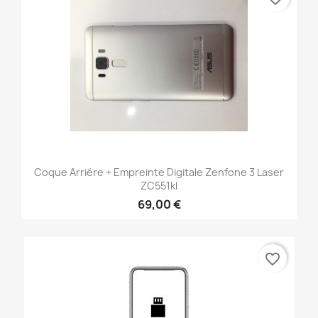
Coque Arriére + Empreinte Digitale Zenfone 3 Laser
ZC551kl
69,00 €
favorite_border