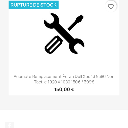
RUPTURE DE STOCK
favorite_border
Acompte Remplacement Écran Dell Xps 13 9380 Non
Tactile 1920 X 1080 150€ / 399€
150,00 €
Facebook