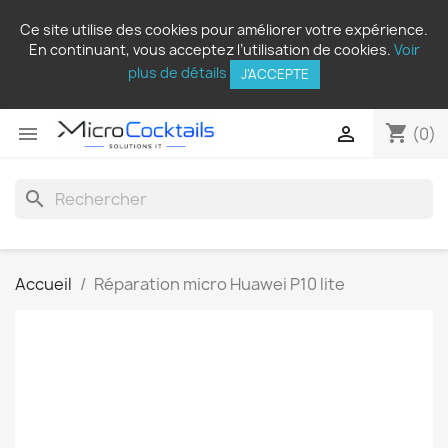
Ce site utilise des cookies pour améliorer votre expérience.
En continuant, vous acceptez l’utilisation de cookies.
Voir
plus de détails
J'ACCEPTE
shopping_cart


(0)
search
Accueil
Réparation micro Huawei P10 lite