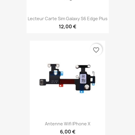
Lecteur Carte Sim Galaxy S6 Edge Plus
12,00 €
favorite_border
Antenne Wifi IPhone X
6,00 €