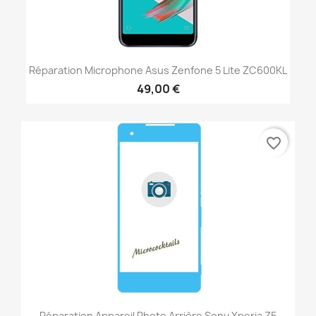
Réparation Microphone Asus Zenfone 5 Lite ZC600KL
49,00 €
favorite_border
Réparation Appareil Photo Arrière Sony Xperia Z5