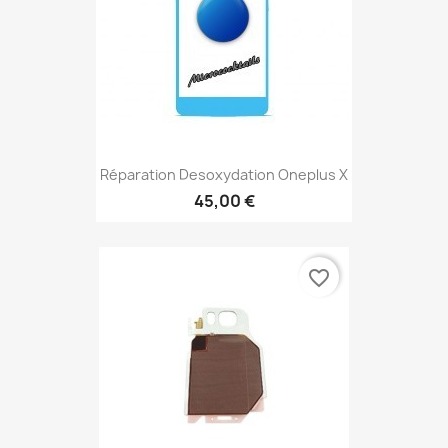
Réparation Desoxydation Oneplus X
45,00 €
favorite_border