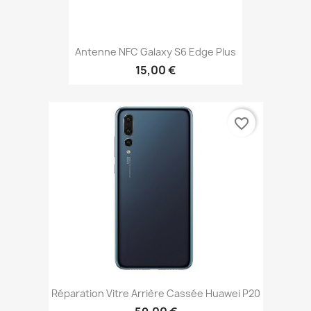
Antenne NFC Galaxy S6 Edge Plus
15,00 €
favorite_border
Réparation Vitre Arrière Cassée Huawei P20