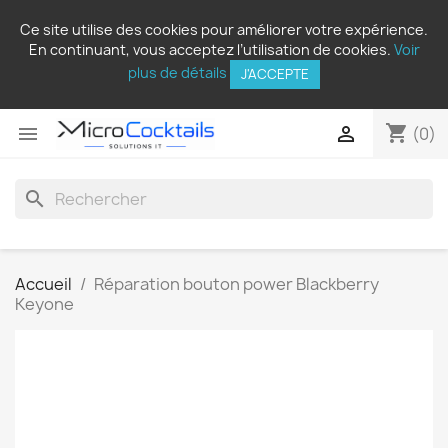
Ce site utilise des cookies pour améliorer votre expérience.
En continuant, vous acceptez l’utilisation de cookies.
Voir
plus de détails
J'ACCEPTE
shopping_cart


(0)
search
Accueil
Réparation bouton power Blackberry
Keyone