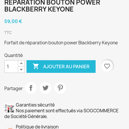
RÉPARATION BOUTON POWER
BLACKBERRY KEYONE
59,00 €
TTC
Forfait de réparation bouton power Blackberry Keyone
Quantité

favorite_border
AJOUTER AU PANIER
Partager
Garanties sécurité
Nos paiement sont effectués via SOGCOMMERCE
de Société Générale.
Politique de livraison