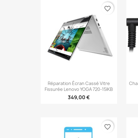
favorite_border
Aperçu rapide

Réparation Écran Cassé Vitre
Char
Fissurée Lenovo YOGA 720-15IKB
349,00 €
favorite_border