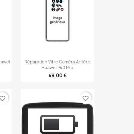
Aperçu rapide

uawei
Réparation Vitre Caméra Arrière
Huawei P40 Pro
49,00 €
vorite_border
favorite_border