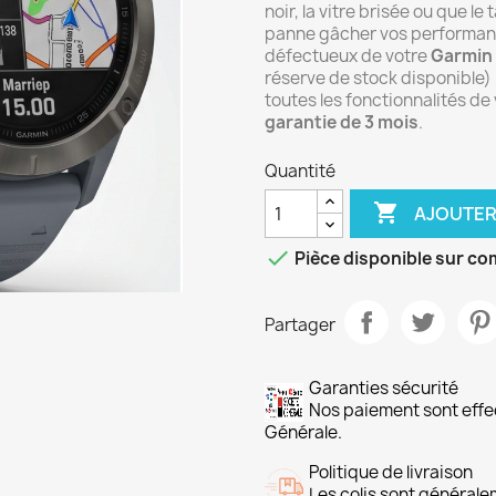
noir, la vitre brisée ou que le
panne gâcher vos performance
défectueux de votre
Garmin 
réserve de stock disponible)
toutes les fonctionnalités de v
garantie de 3 mois
.
Quantité

AJOUTER

Pièce disponible sur c
Partager
Garanties sécurité
Nos paiement sont ef
Générale.
Politique de livraison
Les colis sont général