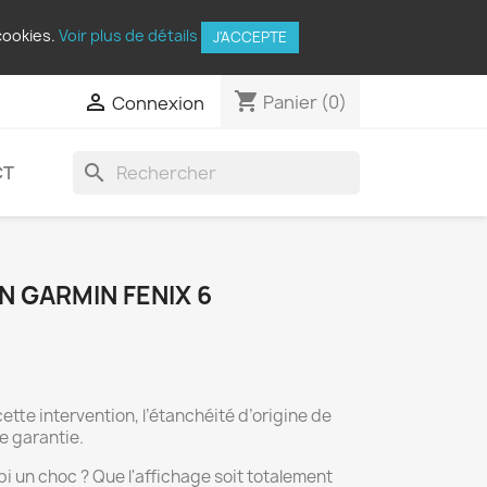
cookies.
Voir plus de détails
J'ACCEPTE
shopping_cart

Panier
(0)
Connexion
search
CT
 GARMIN FENIX 6
cette intervention, l’étanchéité d’origine de
e garantie.
i un choc ? Que l'affichage soit totalement