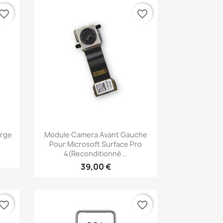
vorite_border
favorite_border
Aperçu rapide

arge
Module Camera Avant Gauche
Pour Microsoft Surface Pro
4(reconditionné...
39,00 €
vorite_border
favorite_border