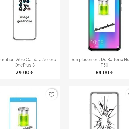
Aperçu rapide
Aperçu rapide


aration Vitre Caméra Arrière
Remplacement De Batterie H
OnePlus 8
P30
39,00 €
69,00 €
favorite_border
fa