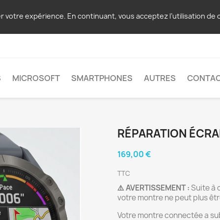
er votre expérience. En continuant, vous acceptez l’utilisation de 
S
MICROSOFT
SMARTPHONES
AUTRES
CONTA
RÉPARATION ÉCRAN
169,00 €
TTC
⚠️ AVERTISSEMENT :
Suite à 
votre montre ne peut plus êtr
Votre montre connectée a sub