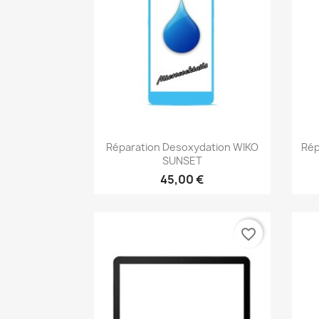
Aperçu rapide

Réparation Desoxydation WIKO
Rép
SUNSET
45,00 €
favorite_border