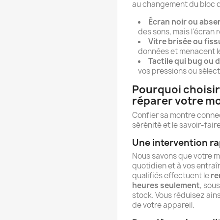
au changement du bloc d
Écran noir ou absen
des sons, mais l'écran r
Vitre brisée ou fiss
données et menacent l
Tactile qui bug ou 
vos pressions ou sélect
Pourquoi choisir
réparer votre m
Confier sa montre connect
sérénité et le savoir-fai
Une intervention ra
Nous savons que votre m
quotidien et à vos entra
qualifiés effectuent le
re
heures seulement
, sous
stock. Vous réduisez ain
de votre appareil.