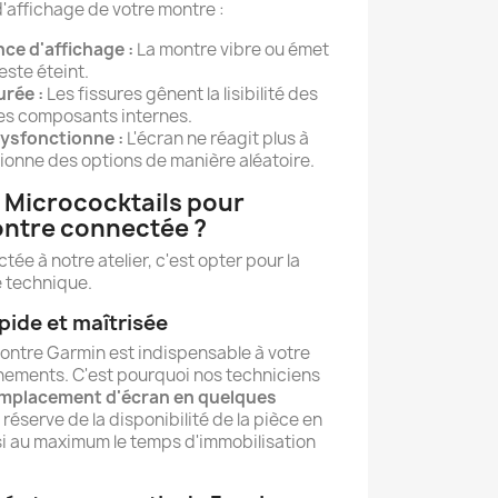
'affichage de votre montre :
ce d'affichage :
La montre vibre ou émet
este éteint.
urée :
Les fissures gênent la lisibilité des
es composants internes.
dysfonctionne :
L'écran ne réagit plus à
ionne des options de manière aléatoire.
 Micrococktails pour
ontre connectée ?
ée à notre atelier, c'est opter pour la
re technique.
pide et maîtrisée
ontre Garmin est indispensable à votre
înements. C'est pourquoi nos techniciens
mplacement d'écran en quelques
 réserve de la disponibilité de la pièce en
si au maximum le temps d'immobilisation