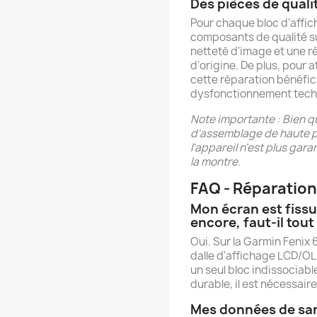
Des pièces de quali
Pour chaque bloc d'affi
composants de qualité su
netteté d'image et une ré
d'origine. De plus, pour a
cette réparation bénéfic
dysfonctionnement tech
Note importante : Bien q
d'assemblage de haute pr
l'appareil n'est plus gara
la montre.
FAQ - Réparation
Mon écran est fissu
encore, faut-il tou
Oui. Sur la Garmin Fenix 6,
dalle d'affichage LCD/OL
un seul bloc indissociabl
durable, il est nécessair
Mes données de san