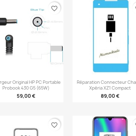
favorite_border
fa
Aperçu rapide
Aperçu rapide


geur Original HP PC Portable
Réparation Connecteur Ch
Probook 430 G5 (65W)
Xpéria XZ1 Compact
59,00 €
89,00 €
favorite_border
fa