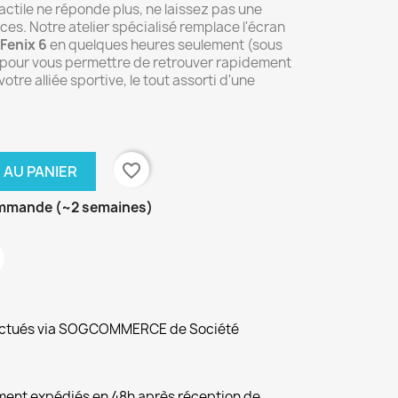
 tactile ne réponde plus, ne laissez pas une
s. Notre atelier spécialisé remplace l'écran
Fenix 6
en quelques heures seulement (sous
 pour vous permettre de retrouver rapidement
otre alliée sportive, le tout assorti d'une
favorite_border
 AU PANIER
ommande (~2 semaines)
fectués via SOGCOMMERCE de Société
ement expédiés en 48h après réception de