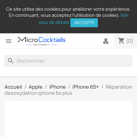
Ce site utilise des cookies pour améliorer votre expérience.
En continuant, vous acceptez l’utilisation de cookies.
Voir
plus de détails
J'ACCEPTE
shopping_cart


(0)
search
Accueil
Apple
iPhone
iPhone 6S+
Réparation
desoxydation iphone 6s plus