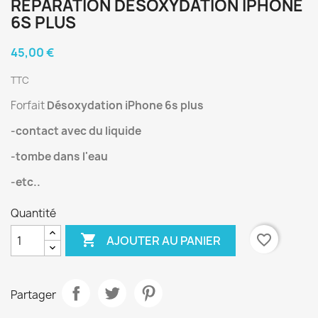
RÉPARATION DESOXYDATION IPHONE
6S PLUS
45,00 €
TTC
Forfait
Désoxydation iPhone 6s plus
-contact avec du liquide
-tombe dans l'eau
-etc..
Quantité

favorite_border
AJOUTER AU PANIER
Partager