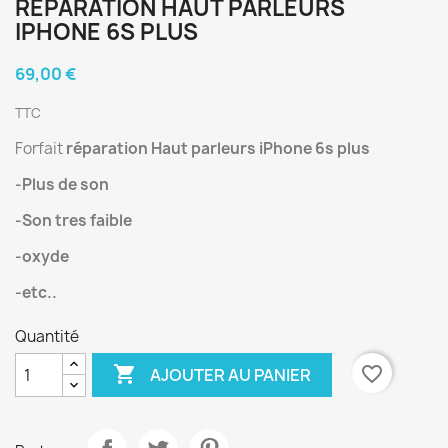
RÉPARATION HAUT PARLEURS
IPHONE 6S PLUS
69,00 €
TTC
Forfait
réparation Haut parleurs iPhone 6s plus
-Plus de son
-Son tres faible
-oxyde
-etc..
Quantité

favorite_border
AJOUTER AU PANIER