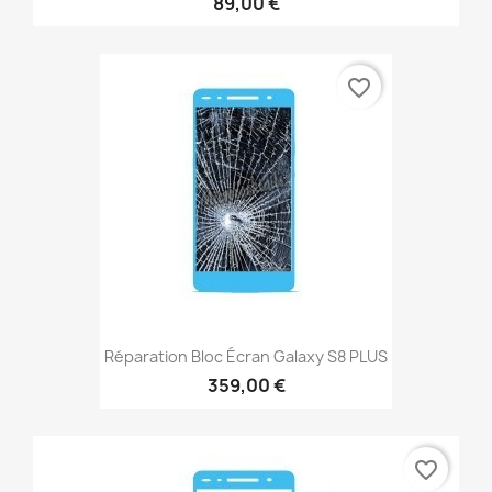
89,00 €
favorite_border
Réparation Bloc Écran Galaxy S8 PLUS
359,00 €
favorite_border