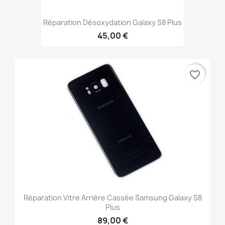
Réparation Désoxydation Galaxy S8 Plus
45,00 €
favorite_border
Réparation Vitre Arrière Cassée Samsung Galaxy S8
Plus
89,00 €