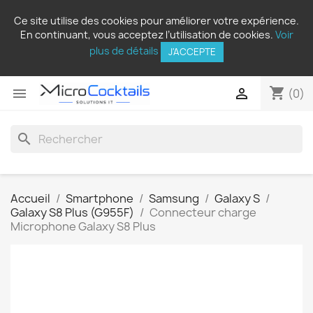
Ce site utilise des cookies pour améliorer votre expérience.
En continuant, vous acceptez l’utilisation de cookies.
Voir
plus de détails
J'ACCEPTE
shopping_cart


(0)
search
Accueil
Smartphone
Samsung
Galaxy S
Galaxy S8 Plus (G955F)
Connecteur charge
Microphone Galaxy S8 Plus