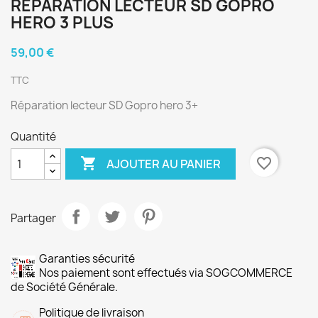
RÉPARATION LECTEUR SD GOPRO
HERO 3 PLUS
59,00 €
TTC
Réparation lecteur SD Gopro hero 3+
Quantité

favorite_border
AJOUTER AU PANIER
Partager
Garanties sécurité
Nos paiement sont effectués via SOGCOMMERCE
de Société Générale.
Politique de livraison