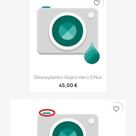
favorite_border
Désoxydation Gopro Hero 3 Plus
45,00 €
favorite_border