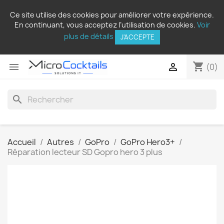
Ce site utilise des cookies pour améliorer votre expérience.
En continuant, vous acceptez l’utilisation de cookies.
Voir
plus de détails
J'ACCEPTE
shopping_cart


(0)
search
Accueil
Autres
GoPro
GoPro Hero3+
Réparation lecteur SD Gopro hero 3 plus