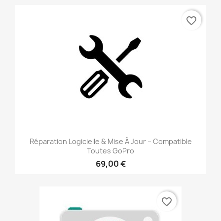
favorite_border
Réparation Logicielle & Mise À Jour – Compatible
Toutes GoPro
69,00 €
favorite_border