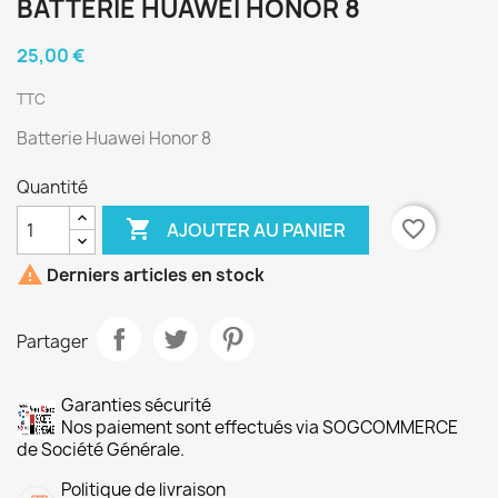
BATTERIE HUAWEI HONOR 8
25,00 €
TTC
Batterie Huawei Honor 8
Quantité

favorite_border
AJOUTER AU PANIER

Derniers articles en stock
Partager
Garanties sécurité
Nos paiement sont effectués via SOGCOMMERCE
de Société Générale.
Politique de livraison