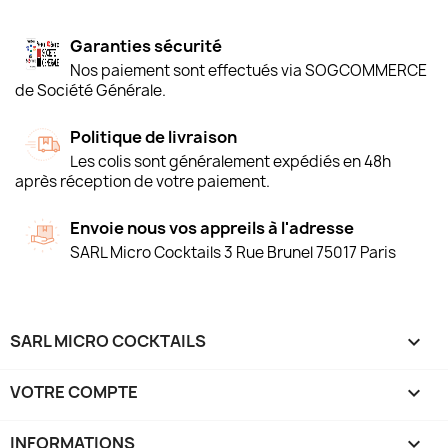
Garanties sécurité
Nos paiement sont effectués via SOGCOMMERCE
de Société Générale.
Politique de livraison
Les colis sont généralement expédiés en 48h
après réception de votre paiement.
Envoie nous vos appreils à l'adresse
SARL Micro Cocktails 3 Rue Brunel 75017 Paris
SARL MICRO COCKTAILS

VOTRE COMPTE

INFORMATIONS
keyboard_arrow_down