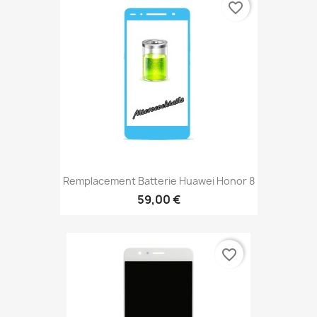
favorite_border
Remplacement Batterie Huawei Honor 8
59,00 €
favorite_border