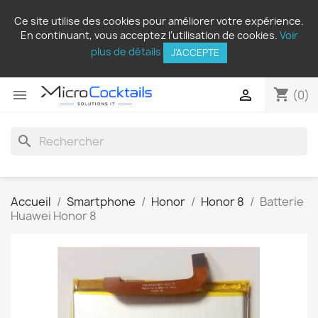
Ce site utilise des cookies pour améliorer votre expérience.
En continuant, vous acceptez l’utilisation de cookies.
Voir
plus de détails
J'ACCEPTE
shopping_cart


(0)
search
Accueil
Smartphone
Honor
Honor 8
Batterie
Huawei Honor 8