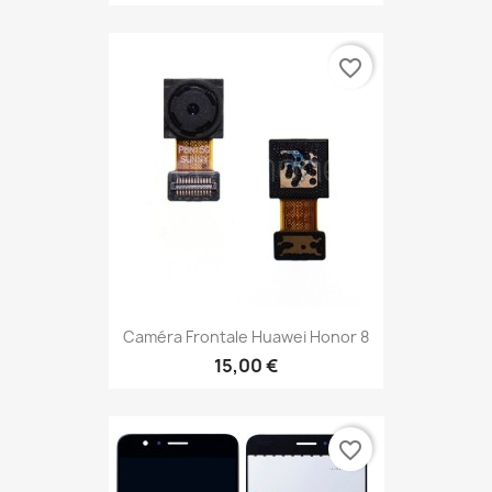
favorite_border
Caméra Frontale Huawei Honor 8
15,00 €
favorite_border