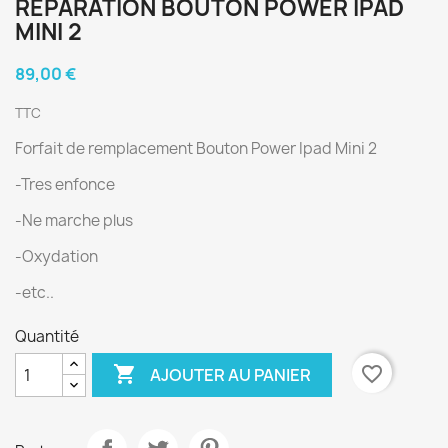
RÉPARATION BOUTON POWER IPAD
MINI 2
89,00 €
TTC
Forfait de remplacement Bouton Power Ipad Mini 2
-Tres enfonce
-Ne marche plus
-Oxydation
-etc..
Quantité

favorite_border
AJOUTER AU PANIER