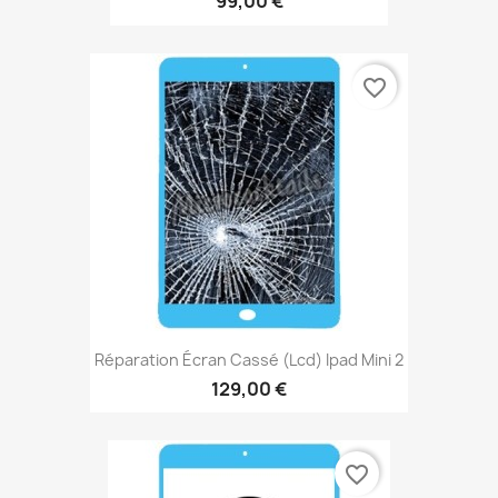
99,00 €
favorite_border
Réparation Écran Cassé (lcd) Ipad Mini 2
129,00 €
favorite_border