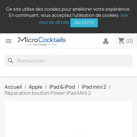
Ce site utilise des cookies pour améliorer votre expérience.
En continuant, vous acceptez l’utilisation de cookies.
Voir
plus de détails
J'ACCEPTE
shopping_cart


(0)
search
Accueil
Apple
iPad & iPod
iPad mini 2
Réparation bouton Power iPad Mini 2