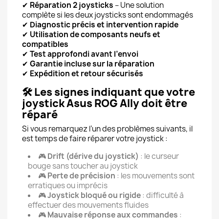
✔
Réparation 2 joysticks
– Une solution
complète si les deux joysticks sont endommagés
✔
Diagnostic précis et intervention rapide
✔
Utilisation de composants neufs et
compatibles
✔
Test approfondi avant l’envoi
✔
Garantie incluse sur la réparation
✔
Expédition et retour sécurisés
🛠️
Les signes indiquant que votre
joystick Asus ROG Ally doit être
réparé
Si vous remarquez l’un des problèmes suivants, il
est temps de faire réparer votre joystick :
🎮
Drift (dérive du joystick)
: le curseur
bouge sans toucher au joystick
🎮
Perte de précision
: les mouvements sont
erratiques ou imprécis
🎮
Joystick bloqué ou rigide
: difficulté à
effectuer des mouvements fluides
🎮
Mauvaise réponse aux commandes
: