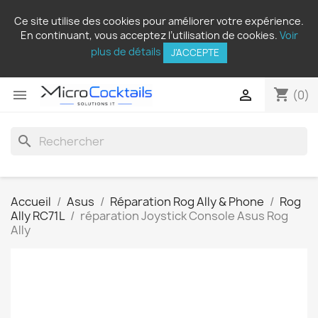
Ce site utilise des cookies pour améliorer votre expérience.
En continuant, vous acceptez l’utilisation de cookies.
Voir
plus de détails
J'ACCEPTE
shopping_cart


(0)
search
Accueil
Asus
Réparation Rog Ally & Phone
Rog
Ally RC71L
réparation Joystick Console Asus Rog
Ally