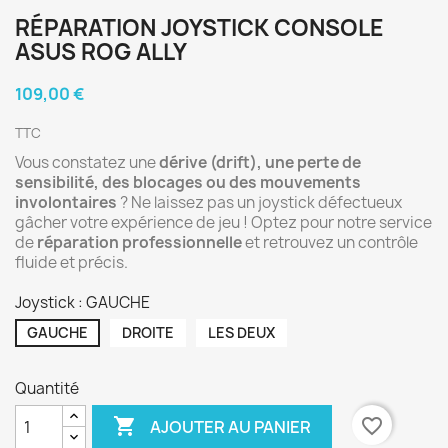
RÉPARATION JOYSTICK CONSOLE
ASUS ROG ALLY
109,00 €
TTC
Vous constatez une
dérive (drift), une perte de
sensibilité, des blocages ou des mouvements
involontaires
? Ne laissez pas un joystick défectueux
gâcher votre expérience de jeu ! Optez pour notre service
de
réparation professionnelle
et retrouvez un contrôle
fluide et précis.
Joystick : GAUCHE
GAUCHE
DROITE
LES DEUX
Quantité

favorite_border
AJOUTER AU PANIER