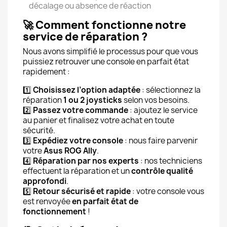
décalage ou absence de réaction
🚀
Comment fonctionne notre
service de réparation ?
Nous avons simplifié le processus pour que vous
puissiez retrouver une console en parfait état
rapidement :
1️⃣
Choisissez l’option adaptée
: sélectionnez la
réparation
1 ou 2 joysticks
selon vos besoins.
2️⃣
Passez votre commande
: ajoutez le service
au panier et finalisez votre achat en toute
sécurité.
3️⃣
Expédiez votre console
: nous faire parvenir
votre
Asus ROG Ally
.
4️⃣
Réparation par nos experts
: nos techniciens
effectuent la réparation et un
contrôle qualité
approfondi
.
5️⃣
Retour sécurisé et rapide
: votre console vous
est renvoyée
en parfait état de
fonctionnement
!