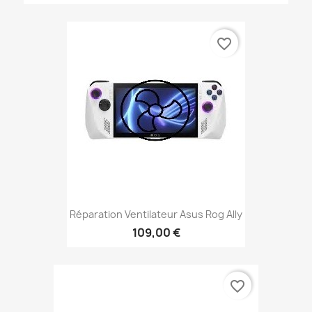
favorite_border
Réparation Ventilateur Asus Rog Ally
109,00 €
favorite_border