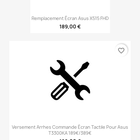
Remplacement Écran Asus X515 FHD
189,00 €
favorite_border
Versement Arrhes Commande Écran Tactile Pour Asus
T3300KA 189€/389€