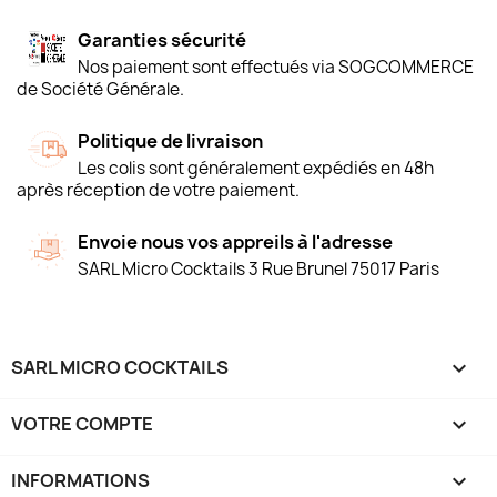
Garanties sécurité
Nos paiement sont effectués via SOGCOMMERCE
de Société Générale.
Politique de livraison
Les colis sont généralement expédiés en 48h
après réception de votre paiement.
Envoie nous vos appreils à l'adresse
SARL Micro Cocktails 3 Rue Brunel 75017 Paris
SARL MICRO COCKTAILS

VOTRE COMPTE

INFORMATIONS
keyboard_arrow_down