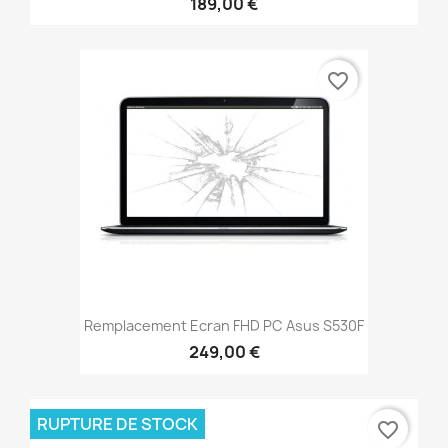
189,00 €
favorite_border
Remplacement Ecran FHD PC Asus S530F
249,00 €
RUPTURE DE STOCK
favorite_border