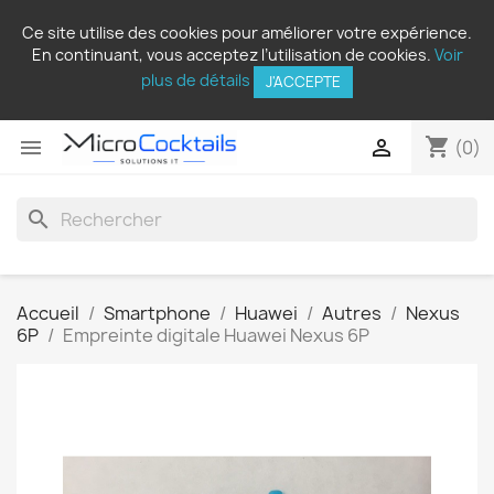
Ce site utilise des cookies pour améliorer votre expérience.
En continuant, vous acceptez l’utilisation de cookies.
Voir
plus de détails
J'ACCEPTE
shopping_cart


(0)
search
Accueil
Smartphone
Huawei
Autres
Nexus
6P
Empreinte digitale Huawei Nexus 6P