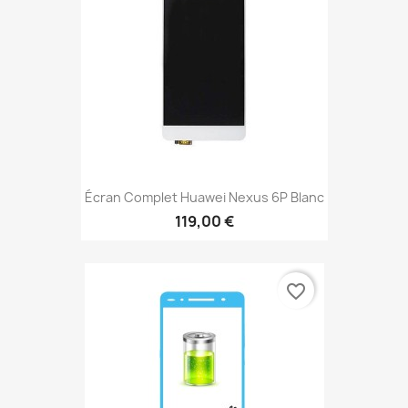
Écran Complet Huawei Nexus 6P Blanc
119,00 €
favorite_border