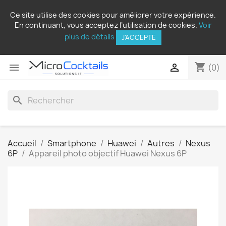
Ce site utilise des cookies pour améliorer votre expérience.
En continuant, vous acceptez l’utilisation de cookies.
Voir
plus de détails
J'ACCEPTE
shopping_cart


(0)
search
Accueil
Smartphone
Huawei
Autres
Nexus
6P
Appareil photo objectif Huawei Nexus 6P