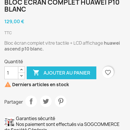
BLOC ÉCRAN COMPLET HUAWEI P10
BLANC
129,00 €
TTC
Bloc écran complet vitre tactile + LCD affichage
huawei
ascend p10 blanc.
Quantité

favorite_border
AJOUTER AU PANIER

Derniers articles en stock
Partager
Garanties sécurité
Nos paiement sont effectués via SOGCOMMERCE