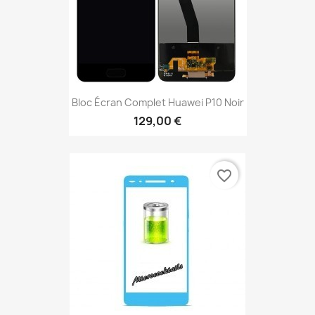
Bloc Écran Complet Huawei P10 Noir
129,00 €
favorite_border