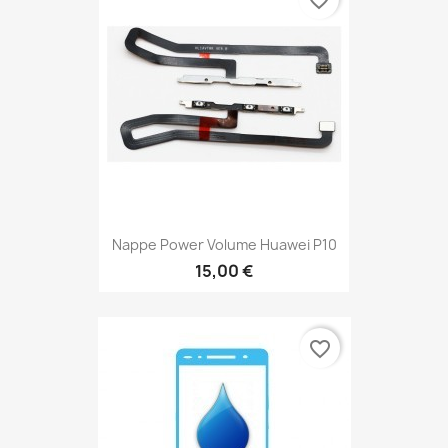
favorite_border
Nappe Power Volume Huawei P10
15,00 €
favorite_border