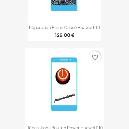
Réparation Écran Cassé Huawei P10
129,00 €
favorite_border
Réparations Bouton Power Huawei P10