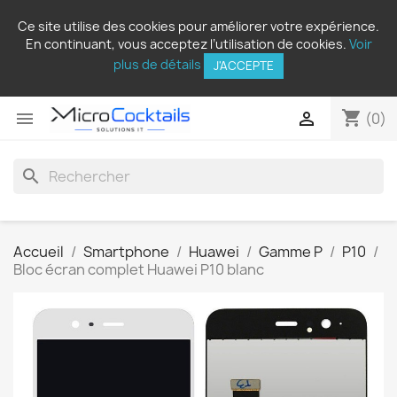
Ce site utilise des cookies pour améliorer votre expérience.
En continuant, vous acceptez l’utilisation de cookies.
Voir
plus de détails
J'ACCEPTE
shopping_cart


(0)
search
Accueil
Smartphone
Huawei
Gamme P
P10
Bloc écran complet Huawei P10 blanc