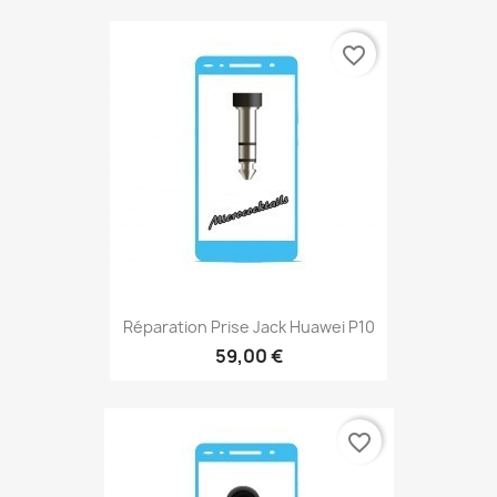
favorite_border
Réparation Prise Jack Huawei P10
59,00 €
favorite_border