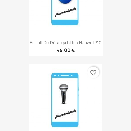
Forfait De Désoxydation Huawei P10
45,00 €
favorite_border