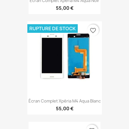
Écran Complet Xpéria M4 Aqua Noir
55,00 €
RUPTURE DE STOCK
favorite_border
Écran Complet Xpéria M4 Aqua Blanc
55,00 €