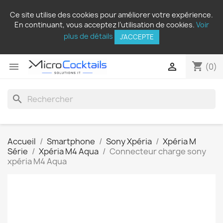
Ce site utilise des cookies pour améliorer votre expérience.
En continuant, vous acceptez l’utilisation de cookies.
Voir
plus de détails
J'ACCEPTE
shopping_cart


(0)
search
Accueil
Smartphone
Sony Xpéria
Xpéria M
Série
Xpéria M4 Aqua
Connecteur charge sony
xpéria M4 Aqua