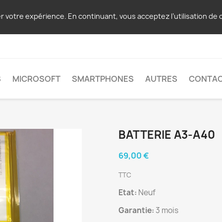
er votre expérience. En continuant, vous acceptez l’utilisation de 
S
MICROSOFT
SMARTPHONES
AUTRES
CONTA
BATTERIE A3-A40
69,00 €
TTC
Etat:
Neuf
Garantie:
3 mois