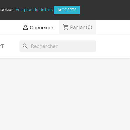
cookies.
Voir plus de détails
J'ACCEPTE
shopping_cart

Panier
(0)
Connexion
search
CT